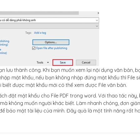
ạn lưu thành công. Khi bạn muốn xem lại nội dụng văn bản, b
ạn nhập mật khẩu, nếu bạn không nhập đúng mật khẩu thì File s
 biết được mật khẩu mới có thể xem được File văn bản.
ch đặt mật khẩu cho File PDF trong word. Với thao tác này,
 mà không muốn người khác biết. Làm nhanh chóng, đơn giản,
ể bảo mật tài liệu của mình. Đây quả là một tính năng rất h