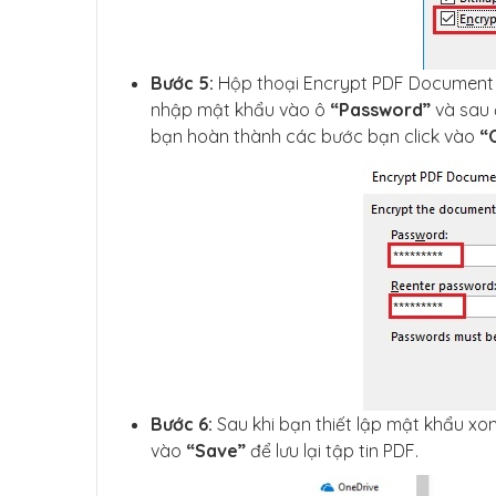
Bước 5:
Hộp thoại Encrypt PDF Document xu
nhập mật khẩu vào ô
“Password”
và sau 
bạn hoàn thành các bước bạn click vào
“
Bước 6:
Sau khi bạn thiết lập mật khẩu xong
vào
“Save”
để lưu lại tập tin PDF.