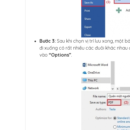
Bước 3:
Sau khi chọn vị trí lưu xong, một b
đi xuống có rất nhiều các đuôi khác nhau 
vào
“Options”
.