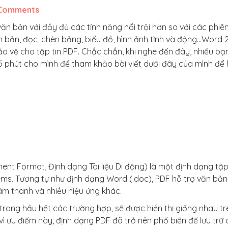
Comments
n bản với đầy đủ các tính năng nổi trội hơn so với các phiê
 bản, đọc, chèn bảng, biểu đồ, hình ảnh tĩnh và động…Word 
ảo vệ cho tập tin PDF. Chắc chắn, khi nghe đến đây, nhiều bạ
phút cho mình để tham khảo bài viết dưới đây của mình để 
ment Format, Định dạng Tài liệu Di động) là một định dạng tập
s. Tương tự như định dạng Word (.doc), PDF hỗ trợ văn bản
âm thanh và nhiều hiệu ứng khác.
rong hầu hết các trường hợp, sẽ được hiển thị giống nhau tr
ì ưu điểm này, định dạng PDF đã trở nên phổ biển để lưu trữ