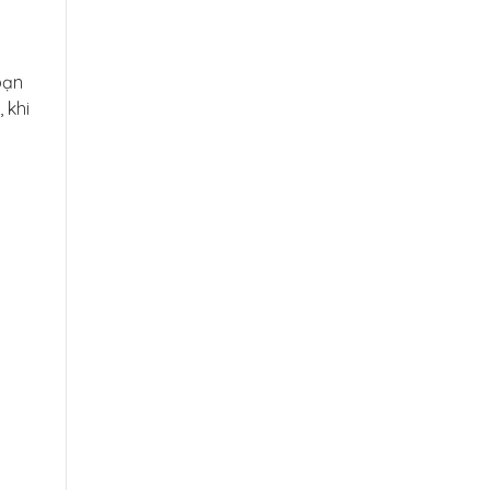
bạn
 khi