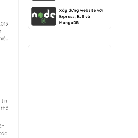
MongoDB
Xây dựng website với
n
Express, EJS và
MongoDB
2013
n
hiểu
 tin
 thô
ên
 các