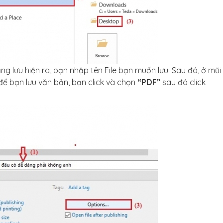
ảng lưu hiện ra, bạn nhập tên File bạn muốn lưu. Sau đó, ở mũi
để bạn lưu văn bản, bạn click và chọn
“PDF”
sau đó click