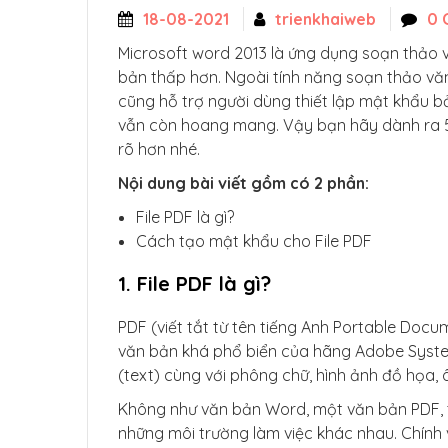
18-08-2021
trienkhaiweb
0 
Microsoft word 2013 là ứng dụng soạn thảo vă
bản thấp hơn. Ngoài tính năng soạn thảo văn
cũng hỗ trợ người dùng thiết lập mật khẩu b
vẫn còn hoang mang. Vậy bạn hãy dành ra 5 
rõ hơn nhé.
Nội dung bài viết gồm có 2 phần:
File PDF là gì?
Cách tạo mật khẩu cho File PDF
1. File PDF là gì?
PDF (viết tắt từ tên tiếng Anh Portable Docu
văn bản khá phổ biển của hãng Adobe System
(text) cùng với phông chữ, hình ảnh đồ họa, 
Không như văn bản Word, một văn bản PDF, t
những môi trường làm việc khác nhau. Chính v