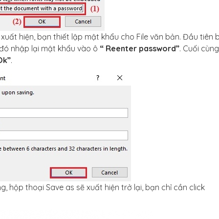
ất hiện, bạn thiết lập mật khẩu cho File văn bản. Đầu tiên 
đó nhập lại mật khẩu vào ô
“ Reenter password”
. Cuối cùng,
Ok”
.
, hộp thoại Save as sẽ xuất hiện trở lại, bạn chỉ cần click