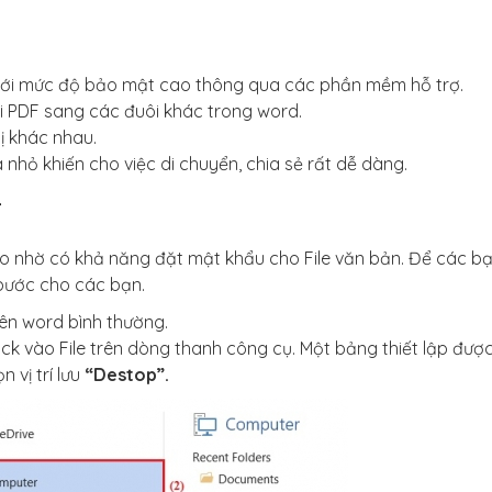
với mức độ bảo mật cao thông qua các phần mềm hỗ trợ.
ôi PDF sang các đuôi khác trong word.
bị khác nhau.
 nhỏ khiến cho việc di chuyển, chia sẻ rất dễ dàng.
F
ao nhờ có khả năng đặt mật khẩu cho File văn bản. Để các b
bước cho các bạn.
ên word bình thường.
ck vào File trên dòng thanh công cụ. Một bảng thiết lập đượ
 vị trí lưu
“Destop”.