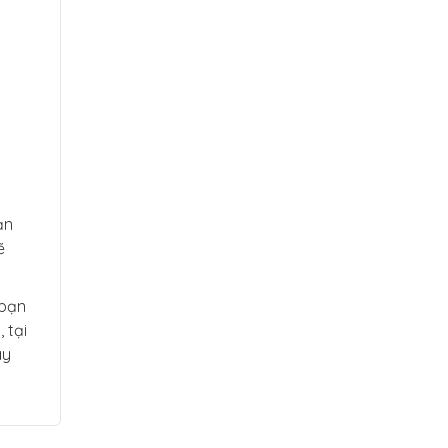
ạn
ẽ
 bạn
 tại
ay