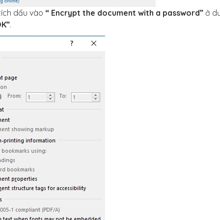
 tích dấu vào
“ Encrypt the document with a password”
ở dư
OK”
.