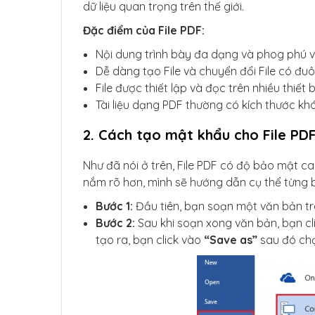
dữ liệu quan trọng trên thế giới.
Đặc điểm của File PDF:
Nội dung trình bày đa dạng và phog phú 
Dễ dàng tạo File và chuyển đổi File có đu
File được thiết lập và đọc trên nhiều thiết 
Tài liệu dạng PDF thường có kích thước khá
2. Cách tạo mật khẩu cho File PD
Như đã nói ở trên, File PDF có độ bảo mật c
nắm rõ hơn, mình sẽ hướng dẫn cụ thể từng 
Bước 1:
Đầu tiên, bạn soạn một văn bản tr
Bước 2:
Sau khi soạn xong văn bản, bạn cli
tạo ra, bạn click vào
“Save as”
sau đó chọn