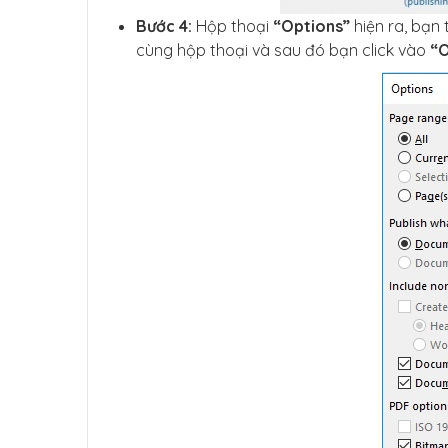
Bước 4:
Hộp thoại
“Options”
hiện ra, bạn
cùng hộp thoại và sau đó bạn click vào
“