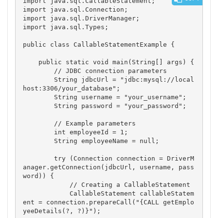
import java.sql.CallableStatement;

import java.sql.Connection;

import java.sql.DriverManager;

import java.sql.Types;

public class CallableStatementExample {

    public static void main(String[] args) {

        // JDBC connection parameters

        String jdbcUrl = "jdbc:mysql://local
host:3306/your_database";

        String username = "your_username";

        String password = "your_password";

        // Example parameters

        int employeeId = 1;

        String employeeName = null;

        try (Connection connection = DriverM
anager.getConnection(jdbcUrl, username, pass
word)) {

            // Creating a CallableStatement

            CallableStatement callableStatem
ent = connection.prepareCall("{CALL getEmplo
yeeDetails(?, ?)}");
