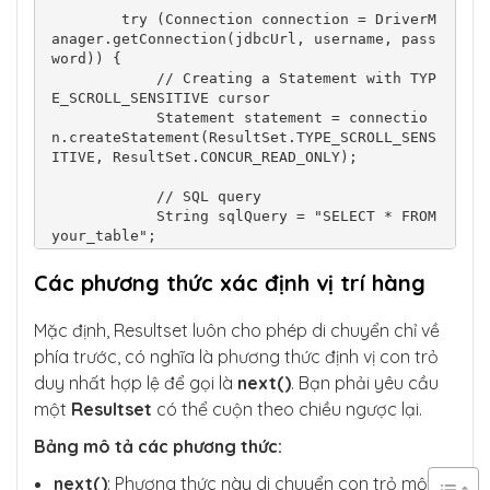
            }

        try (Connection connection = DriverM
        } catch (Exception e) {

anager.getConnection(jdbcUrl, username, pass
            e.printStackTrace();

word)) {

        }

            // Creating a Statement with TYP
    }

E_SCROLL_SENSITIVE cursor

            Statement statement = connectio
n.createStatement(ResultSet.TYPE_SCROLL_SENS
ITIVE, ResultSet.CONCUR_READ_ONLY);

            // SQL query

            String sqlQuery = "SELECT * FROM 
your_table";

            // Executing the query

Các phương thức xác định vị trí hàng
            ResultSet resultSet = statement.
executeQuery(sqlQuery);

Mặc định, Resultset luôn cho phép di chuyển chỉ về
            // Move to the last row

phía trước, có nghĩa là phương thức định vị con trỏ
            if (resultSet.last()) {

duy nhất hợp lệ để gọi là
next()
. Bạn phải yêu cầu
                // Process the last row

một
Resultset
có thể cuộn theo chiều ngược lại.
                int id = resultSet.getInt("i
d");

Bảng mô tả các phương thức:
                String name = resultSet.getS
tring("name");

next()
: Phương thức này di chuyển con trỏ một