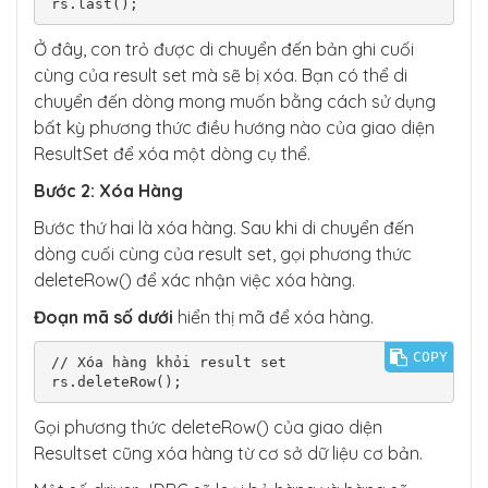
rs.last();
Ở đây, con trỏ được di chuyển đến bản ghi cuối
cùng của result set mà sẽ bị xóa. Bạn có thể di
chuyển đến dòng mong muốn bằng cách sử dụng
bất kỳ phương thức điều hướng nào của giao diện
ResultSet để xóa một dòng cụ thể.
Bước 2: Xóa Hàng
Bước thứ hai là xóa hàng. Sau khi di chuyển đến
dòng cuối cùng của result set, gọi phương thức
deleteRow() để xác nhận việc xóa hàng.
Đoạn mã số dưới
hiển thị mã để xóa hàng.
COPY
// Xóa hàng khỏi result set

rs.deleteRow();
Gọi phương thức deleteRow() của giao diện
Resultset cũng xóa hàng từ cơ sở dữ liệu cơ bản.