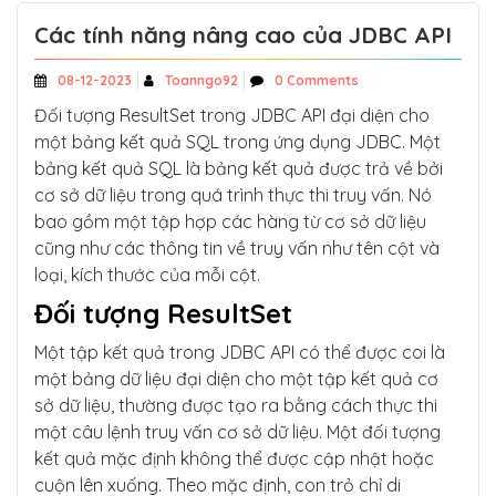
Các tính năng nâng cao của JDBC API
08-12-2023
Toanngo92
0 Comments
Đối tượng ResultSet trong JDBC API đại diện cho
một bảng kết quả SQL trong ứng dụng JDBC. Một
bảng kết quả SQL là bảng kết quả được trả về bởi
cơ sở dữ liệu trong quá trình thực thi truy vấn. Nó
bao gồm một tập hợp các hàng từ cơ sở dữ liệu
cũng như các thông tin về truy vấn như tên cột và
loại, kích thước của mỗi cột.
Đối tượng ResultSet
Một tập kết quả trong JDBC API có thể được coi là
một bảng dữ liệu đại diện cho một tập kết quả cơ
sở dữ liệu, thường được tạo ra bằng cách thực thi
một câu lệnh truy vấn cơ sở dữ liệu. Một đối tượng
kết quả mặc định không thể được cập nhật hoặc
cuộn lên xuống. Theo mặc định, con trỏ chỉ di