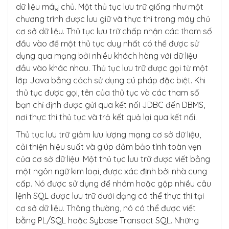
dữ liệu máy chủ. Một thủ tục lưu trữ giống như một
chương trình được lưu giữ và thực thi trong máy chủ
cơ sở dữ liệu. Thủ tục lưu trữ chấp nhận các tham số
đầu vào để một thủ tục duy nhất có thể được sử
dụng qua mạng bởi nhiều khách hàng với dữ liệu
đầu vào khác nhau. Thủ tục lưu trữ được gọi từ một
lớp Java bằng cách sử dụng cú pháp đặc biệt. Khi
thủ tục được gọi, tên của thủ tục và các tham số
bạn chỉ định được gửi qua kết nối JDBC đến DBMS,
nơi thực thi thủ tục và trả kết quả lại qua kết nối.
Thủ tục lưu trữ giảm lưu lượng mạng cơ sở dữ liệu,
cải thiện hiệu suất và giúp đảm bảo tính toàn vẹn
của cơ sở dữ liệu. Một thủ tục lưu trữ được viết bằng
một ngôn ngữ kim loại, được xác định bởi nhà cung
cấp. Nó được sử dụng để nhóm hoặc gộp nhiều câu
lệnh SQL được lưu trữ dưới dạng có thể thực thi tại
cơ sở dữ liệu. Thông thường, nó có thể được viết
bằng PL/SQL hoặc Sybase Transact SQL. Những