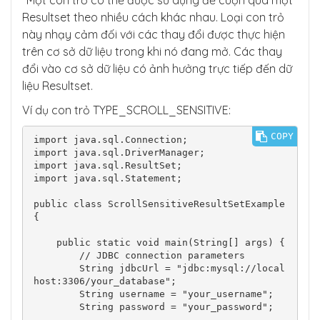
“Một con trỏ có thể được sử dụng để cuộn qua một
            // Move to the last row

Resultset theo nhiều cách khác nhau. Loại con trỏ
            if (resultSet.last()) {

này nhạy cảm đối với các thay đổi được thực hiện
                // Process the last row

trên cơ sở dữ liệu trong khi nó đang mở. Các thay
                int id = resultSet.getInt("i
d");

đổi vào cơ sở dữ liệu có ảnh hưởng trực tiếp đến dữ
                String name = resultSet.getS
liệu Resultset.
tring("name");

Ví dụ con trỏ TYPE_SCROLL_SENSITIVE:
                System.out.println("Last Row 
- ID: " + id + ", Name: " + name);

COPY
import java.sql.Connection;

import java.sql.DriverManager;

                // Move to the first row

import java.sql.ResultSet;

                resultSet.first();

import java.sql.Statement;

                // Process the first row

public class ScrollSensitiveResultSetExample 
                id = resultSet.getInt("id");

{

                name = resultSet.getString
("name");

    public static void main(String[] args) {

        // JDBC connection parameters

                System.out.println("First Ro
        String jdbcUrl = "jdbc:mysql://local
w - ID: " + id + ", Name: " + name);

host:3306/your_database";

            } else {

        String username = "your_username";

                System.out.println("No data 
        String password = "your_password";

in the result set.");
