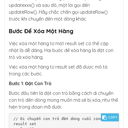
updatexxx() và sau đó, một lời gọi đến
updateRow(). Hãy chắc chắn gọi updateRow()
trước khi chuyển đến một dòng khác.
Bước Để Xóa Một Hàng
Việc xóa một hàng từ một result set có thể cập
nhật là dễ dàng. Hai bước để xóa hàng là đặt con
trỏ và xóa hàng.
Việc xóa một hàng từ result set đã được mô tả
trong các bước.
Bước 1: Đặt Con Trỏ
Bước đầu tiên là đặt con trỏ bằng cách di chuyển
con trỏ đến dòng mong muốn mà sẽ bị xóa, như thể
hiện trong đoạn mã dưới:
COPY
// Di chuyển con trỏ đến dòng cuối cùng của 
result set
