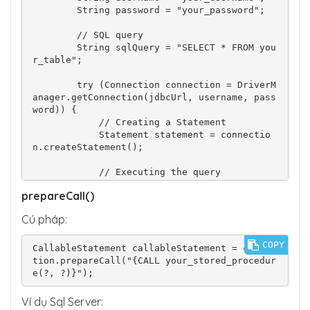
        String password = "your_password";

        // SQL query

        String sqlQuery = "SELECT * FROM you
r_table";

        try (Connection connection = DriverM
anager.getConnection(jdbcUrl, username, pass
word)) {

            // Creating a Statement

            Statement statement = connectio
n.createStatement();

            // Executing the query

            ResultSet resultSet = statement.
prepareCall()
executeQuery(sqlQuery);

Cú pháp:
            // Processing the result set

            while (resultSet.next()) {

COPY
                // Accessing columns by name 
CallableStatement callableStatement = connec
or index

tion.prepareCall("{CALL your_stored_procedur
                int id = resultSet.getInt("i
d");

                String name = resultSet.getS
Ví dụ Sql Server:
tring("name");
