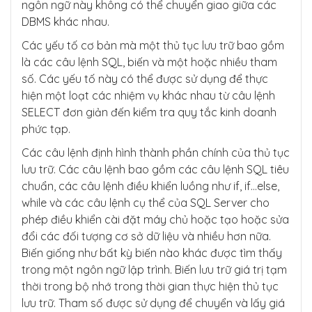
ngôn ngữ này không có thể chuyển giao giữa các
DBMS khác nhau.
Các yếu tố cơ bản mà một thủ tục lưu trữ bao gồm
là các câu lệnh SQL, biến và một hoặc nhiều tham
số. Các yếu tố này có thể được sử dụng để thực
hiện một loạt các nhiệm vụ khác nhau từ câu lệnh
SELECT đơn giản đến kiểm tra quy tắc kinh doanh
phức tạp.
Các câu lệnh định hình thành phần chính của thủ tục
lưu trữ. Các câu lệnh bao gồm các câu lệnh SQL tiêu
chuẩn, các câu lệnh điều khiển luồng như if, if…else,
while và các câu lệnh cụ thể của SQL Server cho
phép điều khiển cài đặt máy chủ hoặc tạo hoặc sửa
đổi các đối tượng cơ sở dữ liệu và nhiều hơn nữa.
Biến giống như bất kỳ biến nào khác được tìm thấy
trong một ngôn ngữ lập trình. Biến lưu trữ giá trị tạm
thời trong bộ nhớ trong thời gian thực hiện thủ tục
lưu trữ. Tham số được sử dụng để chuyển và lấy giá