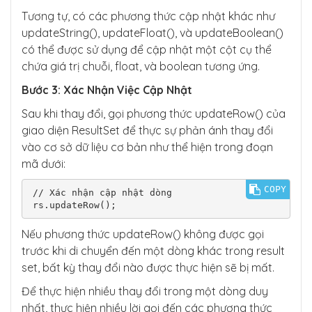
Tương tự, có các phương thức cập nhật khác như
updateString(), updateFloat(), và updateBoolean()
có thể được sử dụng để cập nhật một cột cụ thể
chứa giá trị chuỗi, float, và boolean tương ứng.
Bước 3: Xác Nhận Việc Cập Nhật
Sau khi thay đổi, gọi phương thức updateRow() của
giao diện ResultSet để thực sự phản ánh thay đổi
vào cơ sở dữ liệu cơ bản như thể hiện trong đoạn
mã dưới:
COPY
// Xác nhận cập nhật dòng

rs.updateRow();
Nếu phương thức updateRow() không được gọi
trước khi di chuyển đến một dòng khác trong result
set, bất kỳ thay đổi nào được thực hiện sẽ bị mất.
Để thực hiện nhiều thay đổi trong một dòng duy
nhất, thực hiện nhiều lời gọi đến các phương thức