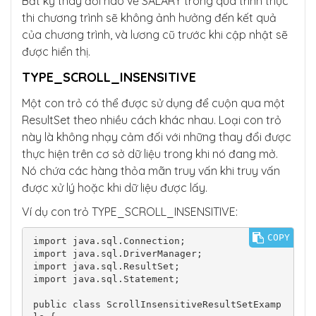
Bất kỳ thay đổi nào về SALARY trong quá trình thực
" + sal);

thi chương trình sẽ không ảnh hưởng đến kết quả
            }

của chương trình, và lương cũ trước khi cập nhật sẽ
        } catch (SQLException ce) {

được hiển thị.
            System.out.println(ce.getMessage
());

TYPE_SCROLL_INSENSITIVE
        }

    }

Một con trỏ có thể được sử dụng để cuộn qua một
ResultSet theo nhiều cách khác nhau. Loại con trỏ
này là không nhạy cảm đối với những thay đổi được
thực hiện trên cơ sở dữ liệu trong khi nó đang mở.
Nó chứa các hàng thỏa mãn truy vấn khi truy vấn
được xử lý hoặc khi dữ liệu được lấy.
Ví dụ con trỏ TYPE_SCROLL_INSENSITIVE:
COPY
import java.sql.Connection;

import java.sql.DriverManager;

import java.sql.ResultSet;

import java.sql.Statement;

public class ScrollInsensitiveResultSetExamp