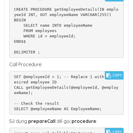
CREATE PROCEDURE getEmployeeDetails(IN emplo
yeeId INT, OUT employeeName VARCHAR(255))

BEGIN

    SELECT name INTO employeeName

    FROM employees

    WHERE id = employeeId;

END$$

DELIMITER ;
Call Procedure:
COPY
SET @employeeId = 1; -- Replace 1 with the d
esired employee ID

CALL getEmployeeDetails(@employeeId, @employ
eeName);

-- Check the result

SELECT @employeeName AS EmployeeName;
Sử dụng
prepareCall
để gọi
procedure
:
COPY