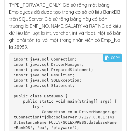
        }

TYPE_FORWARD_ONLY. Giả sử rằng một bảng
    }

Employees đã được tạo trong cơ sở dữ liệu BankDB
}
trên SQL Server. Giả sử rằng bảng này có bốn
trường là EMP_NO, NAME, SALARY và RATING có kiểu
dữ liệu lần lượt là int, varchar, int và float. Một số bản
ghi phải tồn tại với một trong nhân viên có Emp_No
là 28959.
COPY
import java.sql.Connection;

import java.sql.DriverManager;

import java.sql.PreparedStatement;

import java.sql.ResultSet;

import java.sql.SQLException;

import java.sql.Statement;

public class DataDemo {

    public static void main(String[] args) {

        try {

            Connection cn = DriverManager.ge
tConnection("jdbc:sqlserver://127.0.0.1:143
3;InstanceName=FUJI\\SQLEXPRESS;databaseName
=BankDS", "ea", "playware");
