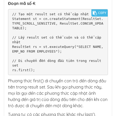
Đoạn mã số 4:
COPY
// Tạo một result set có thể cập nhật

Statement st = cn.createStatement(ResultSet.
TYPE_SCROLL_SENSITIVE, ResultSet.CONCUR_UPDA
TABLE);

// Lấy result set có thể cuộn và có thể cập 
nhật

ResultSet rs = st.executeQuery("SELECT NAME, 
EMP_NO FROM EMPLOYEES");

// Di chuyển đến dòng đầu tiên trong result 
set

rs.first();
Phương thức first() di chuyển con trỏ đến dòng đầu
tiên trong result set. Sau khi gọi phương thức này,
mọi lời gọi đến các phương thức cập nhật ảnh
hưởng đến giá trị của dòng đầu tiên cho đến khi con
trỏ được di chuyển đến một dòng khác.
Tương tự, có các phương thức khác như last(),