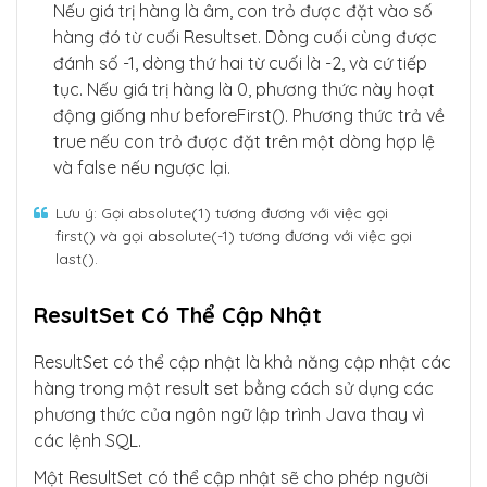
Nếu giá trị hàng là âm, con trỏ được đặt vào số
hàng đó từ cuối Resultset. Dòng cuối cùng được
đánh số -1, dòng thứ hai từ cuối là -2, và cứ tiếp
tục. Nếu giá trị hàng là 0, phương thức này hoạt
động giống như beforeFirst(). Phương thức trả về
true nếu con trỏ được đặt trên một dòng hợp lệ
và false nếu ngược lại.
Lưu ý: Gọi absolute(1) tương đương với việc gọi
first() và gọi absolute(-1) tương đương với việc gọi
last().
ResultSet Có Thể Cập Nhật
ResultSet có thể cập nhật là khả năng cập nhật các
hàng trong một result set bằng cách sử dụng các
phương thức của ngôn ngữ lập trình Java thay vì
các lệnh SQL.
Một ResultSet có thể cập nhật sẽ cho phép người