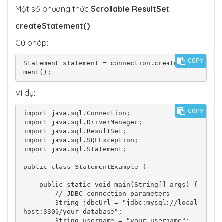
Một số phương thức
Scrollable ResultSet
:
createStatement()
Cú pháp:
COPY
Statement statement = connection.createState
Ví dụ:
COPY
import java.sql.Connection;

import java.sql.DriverManager;

import java.sql.ResultSet;

import java.sql.SQLException;

import java.sql.Statement;

public class StatementExample {

    public static void main(String[] args) {

        // JDBC connection parameters

        String jdbcUrl = "jdbc:mysql://local
host:3306/your_database";

        String username = "your_username";
