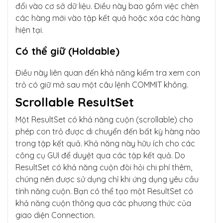
đổi vào cơ sở dữ liệu. Điều này bao gồm việc chèn
các hàng mới vào tập kết quả hoặc xóa các hàng
hiện tại.
Có thể giữ (Holdable)
Điều này liên quan đến khả năng kiểm tra xem con
trỏ có giữ mở sau một câu lệnh COMMIT không.
Scrollable ResultSet
Một ResultSet có khả năng cuộn (scrollable) cho
phép con trỏ được di chuyển đến bất kỳ hàng nào
trong tập kết quả. Khả năng này hữu ích cho các
công cụ GUI để duyệt qua các tập kết quả. Do
ResultSet có khả năng cuộn đòi hỏi chi phí thêm,
chúng nên được sử dụng chỉ khi ứng dụng yêu cầu
tính năng cuộn. Bạn có thể tạo một ResultSet có
khả năng cuộn thông qua các phương thức của
giao diện Connection.