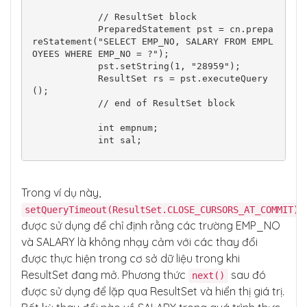
            // ResultSet block

            PreparedStatement pst = cn.prepa
reStatement("SELECT EMP_NO, SALARY FROM EMPL
OYEES WHERE EMP_NO = ?");

            pst.setString(1, "28959");

            ResultSet rs = pst.executeQuery
();

            // end of ResultSet block

            int empnum;

            int sal;

            Statement st = cn.createStatemen
t();

            st.executeUpdate("UPDATE employe
Trong ví dụ này,
es SET SALARY = 990 WHERE EMP_NO = 28959");

setQueryTimeout(ResultSet.CLOSE_CURSORS_AT_COMMIT)
được sử dụng để chỉ định rằng các trường EMP_NO
            while (rs.next()) {

                empnum = rs.getInt("EMP_N
và SALARY là không nhạy cảm với các thay đổi
O");

được thực hiện trong cơ sở dữ liệu trong khi
                sal = rs.getInt("SALARY");

ResultSet đang mở. Phương thức
sau đó
next()
                System.out.println("EMP_NO: 
" + empnum);

được sử dụng để lặp qua ResultSet và hiển thị giá trị.
                System.out.println("SALARY: 