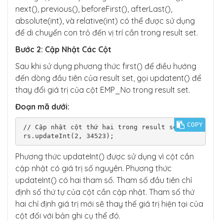
next(), previous(), beforeFirst(), afterLast(),
absolute(int), và relative(int) có thể được sử dụng
để di chuyển con trỏ đến vị trí cần trong result set.
Bước 2: Cập Nhật Các Cột
Sau khi sử dụng phương thức first() để điều hướng
đến dòng đầu tiên của result set, gọi updatent() để
thay đổi giá trị của cột EMP_No trong result set.
Đoạn mã dưới:
COPY
// Cập nhật cột thứ hai trong result set

rs.updateInt(2, 34523);
Phương thức updateInt() được sử dụng vì cột cần
cập nhật có giá trị số nguyên. Phương thức
updateInt() có hai tham số. Tham số đầu tiên chỉ
định số thứ tự của cột cần cập nhật. Tham số thứ
hai chỉ định giá trị mới sẽ thay thế giá trị hiện tại của
cột đối với bản ghi cụ thể đó.