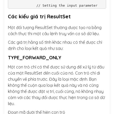
            // Setting the input parameter

            callableStatement.setInt(1, empl
oyeeId);

Các kiểu giá trị ResultSet
            // Registering the output parame
Một đối tượng ResultSet thường được tạo ra bằng
ter

            callableStatement.registerOutPar
cách thực thi một câu lệnh truy vấn cơ sở dữ liệu.
ameter(2, Types.VARCHAR);

Các giá trị hằng số tĩnh khác nhau có thể được chỉ
            // Executing the stored procedur
định cho loại kết quả như sau:
e

            callableStatement.execute();

TYPE_FORWARD_ONLY
            // Retrieving the output paramet
Một con trỏ chỉ có thể được sử dụng để xử lý từ đầu
er value

của một ResultSet đến cuối của nó. Con trỏ chỉ di
            employeeName = callableStatemen
chuyển về phía trước. Đây là loại mặc định. Bạn
t.getString(2);

không thể cuộn qua loại kết quả này và nó cũng
            // Process the retrieved data as 
không thể được đặt vị trí, cuối cùng, nó không nhạy
needed

cảm với các thay đổi được thực hiện trong cơ sở dữ
            System.out.println("Employee Nam
e: " + employeeName);

liệu.
        } catch (Exception e) {

            e.printStackTrace();

Đoạn mã dưới thể hiện con trỏ