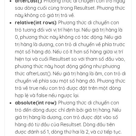
afterLast()
: Phương thức di chuyển con trỏ ngay
sau dòng cuối cùng trong Resultset. Phương thức
này không có giá trị trả về.
relative(int rows)
: Phương thức di chuyển con
trỏ tương đối với vị trí hiện tại. Nếu giá trị hàng là
0, phương thức này không có tác động. Nếu giá
trị hàng là dương, con trỏ di chuyển về phía trước
một số hàng đó. Nếu có ít hơn số hàng giữa vị trí
hiện tại và cuối Resultset so với tham số đầu vào,
phương thức này hoạt động giống như phương
thức afterLast(). Nếu giá trị hàng là âm, con trỏ di
chuyển về phía sau một số hàng đó. Phương thức
trả về true nếu con trỏ được đặt trên một dòng
hợp lệ và false nếu ngược lại.
absolute(int row)
: Phương thức di chuyển con
trỏ đến dòng được chỉ định bởi giá trị hàng. Nếu
giá trị hàng là dương, con trỏ được đặt vào số
hàng đó từ đầu của Resultset. Dòng đầu tiên
được đánh số 1, dòng thứ hai là 2, và cứ tiếp tục.