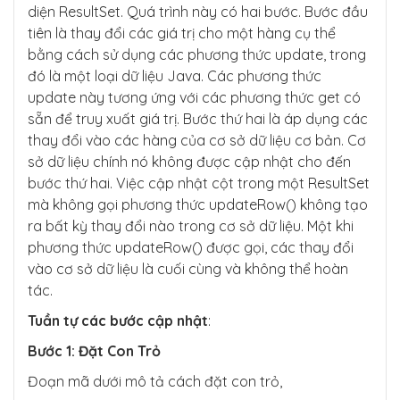
diện ResultSet. Quá trình này có hai bước. Bước đầu
tiên là thay đổi các giá trị cho một hàng cụ thể
bằng cách sử dụng các phương thức update, trong
đó là một loại dữ liệu Java. Các phương thức
update này tương ứng với các phương thức get có
sẵn để truy xuất giá trị. Bước thứ hai là áp dụng các
thay đổi vào các hàng của cơ sở dữ liệu cơ bản. Cơ
sở dữ liệu chính nó không được cập nhật cho đến
bước thứ hai. Việc cập nhật cột trong một ResultSet
mà không gọi phương thức updateRow() không tạo
ra bất kỳ thay đổi nào trong cơ sở dữ liệu. Một khi
phương thức updateRow() được gọi, các thay đổi
vào cơ sở dữ liệu là cuối cùng và không thể hoàn
tác.
Tuần tự các bước cập nhật
:
Bước 1: Đặt Con Trỏ
Đoạn mã dưới mô tả cách đặt con trỏ,