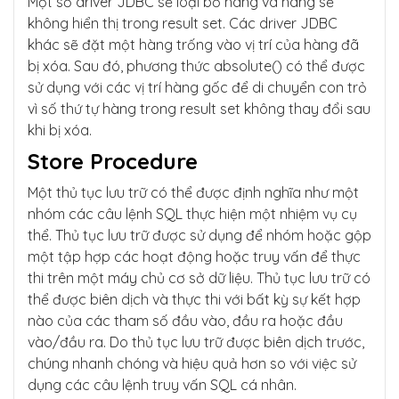
Một số driver JDBC sẽ loại bỏ hàng và hàng sẽ
không hiển thị trong result set. Các driver JDBC
khác sẽ đặt một hàng trống vào vị trí của hàng đã
bị xóa. Sau đó, phương thức absolute() có thể được
sử dụng với các vị trí hàng gốc để di chuyển con trỏ
vì số thứ tự hàng trong result set không thay đổi sau
khi bị xóa.
Store Procedure
Một thủ tục lưu trữ có thể được định nghĩa như một
nhóm các câu lệnh SQL thực hiện một nhiệm vụ cụ
thể. Thủ tục lưu trữ được sử dụng để nhóm hoặc gộp
một tập hợp các hoạt động hoặc truy vấn để thực
thi trên một máy chủ cơ sở dữ liệu. Thủ tục lưu trữ có
thể được biên dịch và thực thi với bất kỳ sự kết hợp
nào của các tham số đầu vào, đầu ra hoặc đầu
vào/đầu ra. Do thủ tục lưu trữ được biên dịch trước,
chúng nhanh chóng và hiệu quả hơn so với việc sử
dụng các câu lệnh truy vấn SQL cá nhân.