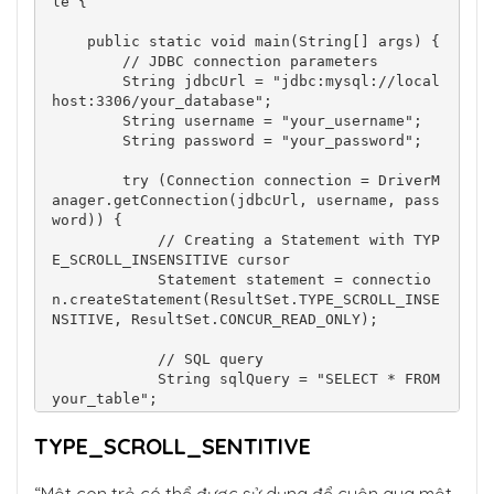
le {

    public static void main(String[] args) {

        // JDBC connection parameters

        String jdbcUrl = "jdbc:mysql://local
host:3306/your_database";

        String username = "your_username";

        String password = "your_password";

        try (Connection connection = DriverM
anager.getConnection(jdbcUrl, username, pass
word)) {

            // Creating a Statement with TYP
E_SCROLL_INSENSITIVE cursor

            Statement statement = connectio
n.createStatement(ResultSet.TYPE_SCROLL_INSE
NSITIVE, ResultSet.CONCUR_READ_ONLY);

            // SQL query

            String sqlQuery = "SELECT * FROM 
your_table";

            // Executing the query

TYPE_SCROLL_SENTITIVE
            ResultSet resultSet = statement.
executeQuery(sqlQuery);
