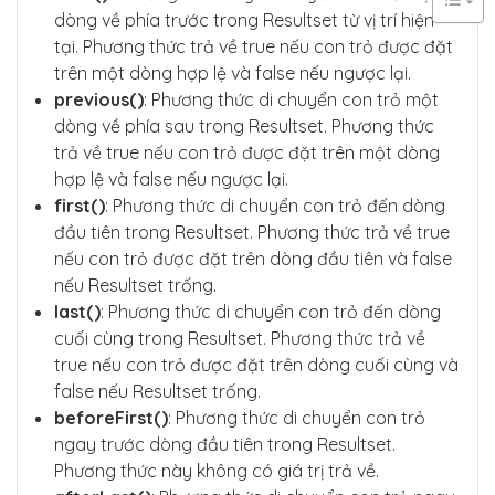
dòng về phía trước trong Resultset từ vị trí hiện
                System.out.println("Last Row 
- ID: " + id + ", Name: " + name);

tại. Phương thức trả về true nếu con trỏ được đặt
trên một dòng hợp lệ và false nếu ngược lại.
                // Move to the first row

previous()
: Phương thức di chuyển con trỏ một
                resultSet.first();

dòng về phía sau trong Resultset. Phương thức
                // Process the first row

trả về true nếu con trỏ được đặt trên một dòng
                id = resultSet.getInt("id");

hợp lệ và false nếu ngược lại.
                name = resultSet.getString
("name");

first()
: Phương thức di chuyển con trỏ đến dòng
đầu tiên trong Resultset. Phương thức trả về true
                System.out.println("First Ro
nếu con trỏ được đặt trên dòng đầu tiên và false
w - ID: " + id + ", Name: " + name);

            } else {

nếu Resultset trống.
                System.out.println("No data 
last()
: Phương thức di chuyển con trỏ đến dòng
in the result set.");

cuối cùng trong Resultset. Phương thức trả về
            }

        } catch (Exception e) {

true nếu con trỏ được đặt trên dòng cuối cùng và
            e.printStackTrace();

false nếu Resultset trống.
        }

beforeFirst()
: Phương thức di chuyển con trỏ
    }

ngay trước dòng đầu tiên trong Resultset.
Phương thức này không có giá trị trả về.