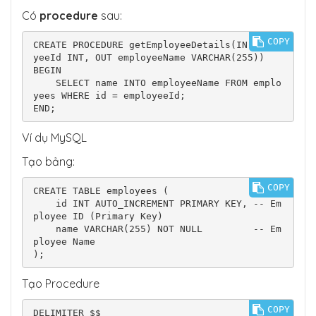
                // Process the retrieved dat
Có
procedure
sau:
a as needed

                System.out.println("ID: " + 
COPY
CREATE PROCEDURE getEmployeeDetails(IN emplo
id + ", Name: " + name);

yeeId INT, OUT employeeName VARCHAR(255))

            }

BEGIN

        } catch (SQLException e) {

    SELECT name INTO employeeName FROM emplo
            e.printStackTrace();

yees WHERE id = employeeId;

        }

    }

Ví dụ MySQL
Tạo bảng:
COPY
CREATE TABLE employees (

    id INT AUTO_INCREMENT PRIMARY KEY, -- Em
ployee ID (Primary Key)

    name VARCHAR(255) NOT NULL         -- Em
ployee Name

);
Tạo Procedure
COPY
DELIMITER $$
