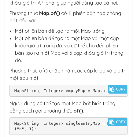
khóa-giá trị. API phải giúp người dùng tạo cả hai.
Phương thức
Map.of()
có 11 phiên bản nạp chồng
bắt đầu với:
Một phiên bản để tạo ra một Map trống.
Một phiên bản để tạo ra một Map với một cặp
khóa-giá trị trong đó, và cứ thế cho đến phiên
bản tạo ra một Map với 5 cặp khóa-giá trị trong
đó.
Phương thức of() chấp nhận các cặp khóa và giá trị
một sau một.
COPY
Map<String, Integer> emptyMap = Map.of();
Người dùng có thể tạo một Map bất biến trống
bằng cách gọi phương thức
of()
.
COPY
Map<String, Integer> singleEntryMap = Map.of
("a", 1);