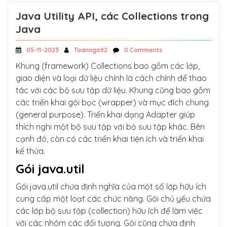
Java Utility API, các Collections trong
Java
05-11-2023
Toanngo92
0 Comments
Khung (framework) Collections bao gồm các lớp,
giao diện và loại dữ liệu chính là cách chính để thao
tác với các bộ sưu tập dữ liệu. Khung cũng bao gồm
các triển khai gói bọc (wrapper) và mục đích chung
(general purpose). Triển khai dạng Adapter giúp
thích nghi một bộ sưu tập với bộ sưu tập khác. Bên
cạnh đó, còn có các triển khai tiện ích và triển khai
kế thừa.
Gói java.util
Gói java.util chứa định nghĩa của một số lớp hữu ích
cung cấp một loạt các chức năng. Gói chủ yếu chứa
các lớp bộ sưu tập (collection) hữu ích để làm việc
với các nhóm các đối tượng. Gói cũng chứa định