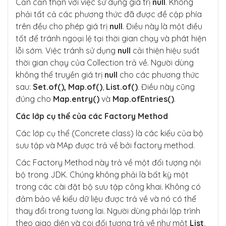
Cần cẩn thận với việc sử dụng giá trị
null
. Không
phải tất cả các phương thức đã được đề cập phía
trên đều cho phép giá trị
null
. Điều này là một điều
tốt để tránh ngoại lệ tại thời gian chạy và phát hiện
lỗi sớm. Việc tránh sử dụng
null
cải thiện hiệu suất
thời gian chạy của Collection trả về. Người dùng
không thể truyền giá trị
null
cho các phương thức
sau:
Set.of(),
Map.of()
,
List.of()
. Điều này cũng
đúng cho
Map.entry()
và
Map.ofEntries()
.
Các lớp cụ thể của các Factory Method
Các lớp cụ thể (Concrete class) là các kiểu của bộ
sưu tập và MAp được trả về bởi factory method.
Các Factory Method này trả về một đối tượng nội
bộ trong JDK. Chúng không phải là bất kỳ một
trong các cài đặt bộ sưu tập công khai. Không có
đảm bảo về kiểu dữ liệu được trả về và nó có thể
thay đổi trong tương lai. Người dùng phải lập trình
theo giao diện và coi đối tượng trả về như một
List
,