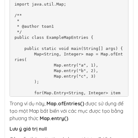
import java.util.Map;

/**

 *

 * @author toan1

 */

public class ExampleMapEntries {

    public static void main(String[] args) {

        Map<String, Integer> map = Map.ofEnt
ries(

                Map.entry("a", 1),

                Map.entry("b", 2),

                Map.entry("c", 3)

        );

        for(Map.Entry<String, Integer> item 
: map.entrySet() ){

Trong ví dụ này,
Map.ofEntries()
được sử dụng để
            System.out.println(item.getKey() 
+ " -- " + item.getValue());

tạo một Map bất biến với các mục được tạo bằng
        }

phương thức
Map.entry()
.
    }

Lưu ý giá trị null