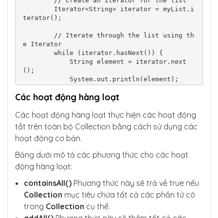
        // Create an Iterator for the list

        Iterator<String> iterator = myList.i
terator();

        // Iterate through the list using th
e Iterator

        while (iterator.hasNext()) {

            String element = iterator.next
();

            System.out.println(element);

        }

Các hoạt động hàng loạt
    }

Các hoạt động hàng loạt thực hiện các hoạt động
tắt trên toàn bộ Collection bằng cách sử dụng các
hoạt động cơ bản.
Bảng dưới mô tả các phương thức cho các hoạt
động hàng loạt:
containsAll()
Phương thức này sẽ trả về true nếu
Collection
mục tiêu chứa tất cả các phần tử có
trong
Collection
cụ thể.