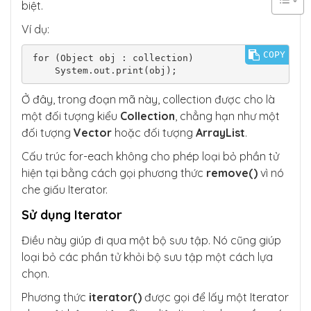
biệt.
Ví dụ:
COPY
for (Object obj : collection)

    System.out.print(obj);
Ở đây, trong đoạn mã này, collection được cho là
một đối tượng kiểu
Collection
, chẳng hạn như một
đối tượng
Vector
hoặc đối tượng
ArrayList
.
Cấu trúc for-each không cho phép loại bỏ phần tử
hiện tại bằng cách gọi phương thức
remove()
vì nó
che giấu Iterator.
Sử dụng Iterator
Điều này giúp đi qua một bộ sưu tập. Nó cũng giúp
loại bỏ các phần tử khỏi bộ sưu tập một cách lựa
chọn.
Phương thức
iterator()
được gọi để lấy một Iterator