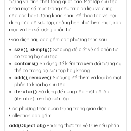
tượng với tính chất tổng quát cao. Một lớp sưu tập
chứa một số mục trong cấu trúc dữ liệu và cung
cấp các hoạt động khác nhau để thao tác với nội
dung của bộ sưu tập, chẳng hạn như thêm mục, xóa
mục và tìm số lượng phần tử.
Giao diện này bao gồm các phương thức sau:
size(), isEmpty()
: Sử dụng để biết về số phần tử
có trong bộ sưu tập.
contains()
: Sử dụng để kiểm tra xem đối tượng cụ
thể có trong bộ sưu tập hay không.
add(), remove()
: Sử dụng để thêm và loại bỏ một
phần tử khỏi bộ sưu tập.
iterator()
: Sử dụng để cung cấp một bộ lặp
(iterator) trên bộ sưu tập.
Các phương thức quan trọng trong giao diện
Collection bao gồm:
add(Object obj)
Phương thức trả về true nếu phần