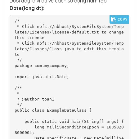
Dưới đây là ví dụ về cách sử dụng hàm tạo
Date(long dt)
:
COPY
/*

 * Click nbfs://nbhost/SystemFileSystem/Temp
lates/Licenses/license-default.txt to change 
this license

 * Click nbfs://nbhost/SystemFileSystem/Temp
lates/Classes/Class.java to edit this templa
te

 */

package com.mycompany;

import java.util.Date;

/**

 *

 * @author toan1

 */

public class ExampleDateClass {

    public static void main(String[] args) {

        long milliSecondSinceEpoch = 1635820
800000L;

        Date specificDate = new Date(milliSe