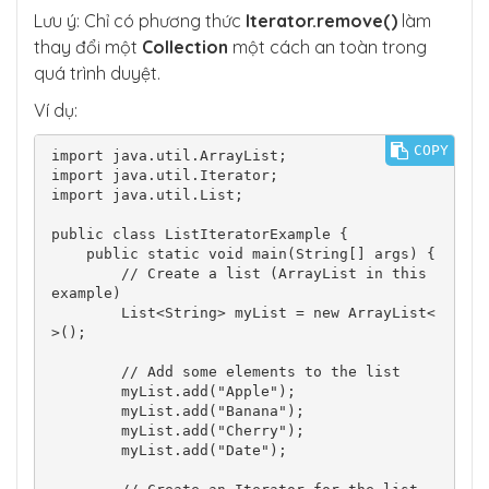
Lưu ý: Chỉ có phương thức
Iterator.remove()
làm
thay đổi một
Collection
một cách an toàn trong
quá trình duyệt.
Ví dụ:
COPY
import java.util.ArrayList;

import java.util.Iterator;

import java.util.List;

public class ListIteratorExample {

    public static void main(String[] args) {

        // Create a list (ArrayList in this 
example)

        List<String> myList = new ArrayList<
>();

        // Add some elements to the list

        myList.add("Apple");

        myList.add("Banana");

        myList.add("Cherry");

        myList.add("Date");
