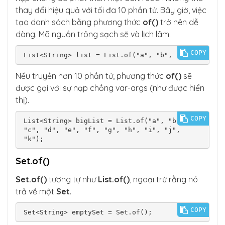
thay đổi hiệu quả với tối đa 10 phần tử. Bây giờ, việc
tạo danh sách bằng phương thức
of()
trở nên dễ
dàng. Mã nguồn trông sạch sẽ và lịch lãm.
COPY
List<String> list = List.of("a", "b", "c");
Nếu truyền hơn 10 phần tử, phương thức
of()
sẽ
được gọi với sự nạp chồng var-args (như được hiển
thị).
COPY
List<String> bigList = List.of("a", "b", 
"c", "d", "e", "f", "g", "h", "i", "j", 
"k");
Set.of()
Set.of()
tương tự như
List.of()
, ngoại trừ rằng nó
trả về một
Set
.
COPY
Set<String> emptySet = Set.of();