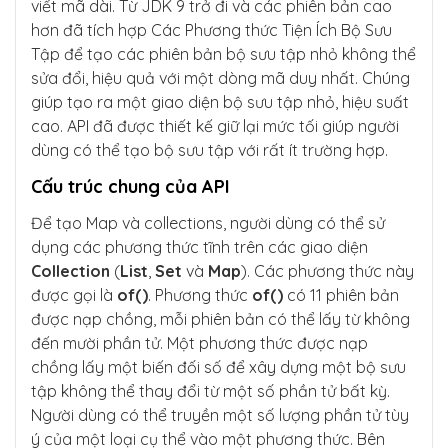
viết mã dài. Từ JDK 9 trở đi và các phiên bản cao
hơn đã tích hợp Các Phương thức Tiện Ích Bộ Sưu
Tập để tạo các phiên bản bộ sưu tập nhỏ không thể
sửa đổi, hiệu quả với một dòng mã duy nhất. Chúng
giúp tạo ra một giao diện bộ sưu tập nhỏ, hiệu suất
cao. API đã được thiết kế giữ lại mức tối giúp người
dùng có thể tạo bộ sưu tập với rất ít trường hợp.
Cấu trúc chung của API
Để tạo Map và collections, người dùng có thể sử
dụng các phương thức tĩnh trên các giao diện
Collection
(
List
,
Set
và
Map
). Các phương thức này
được gọi là
of()
. Phương thức
of()
có 11 phiên bản
được nạp chồng, mỗi phiên bản có thể lấy từ không
đến mười phần tử. Một phương thức được nạp
chồng lấy một biến đối số để xây dựng một bộ sưu
tập không thể thay đổi từ một số phần tử bất kỳ.
Người dùng có thể truyền một số lượng phần tử tùy
ý của một loại cụ thể vào một phương thức. Bên