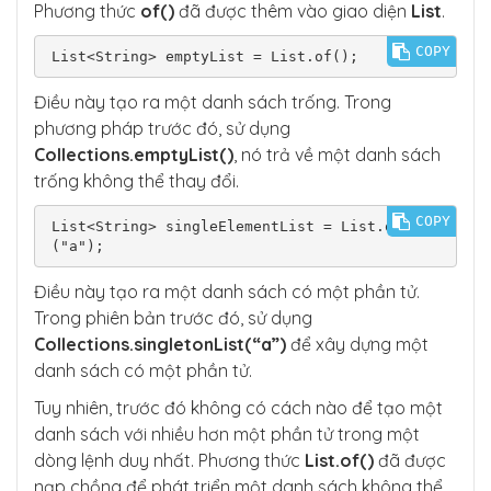
Phương thức
of()
đã được thêm vào giao diện
List
.
COPY
List<String> emptyList = List.of();
Điều này tạo ra một danh sách trống. Trong
phương pháp trước đó, sử dụng
Collections.emptyList()
, nó trả về một danh sách
trống không thể thay đổi.
COPY
List<String> singleElementList = List.of
("a");
Điều này tạo ra một danh sách có một phần tử.
Trong phiên bản trước đó, sử dụng
Collections.singletonList(“a”)
để xây dựng một
danh sách có một phần tử.
Tuy nhiên, trước đó không có cách nào để tạo một
danh sách với nhiều hơn một phần tử trong một
dòng lệnh duy nhất. Phương thức
List.of()
đã được
nạp chồng để phát triển một danh sách không thể