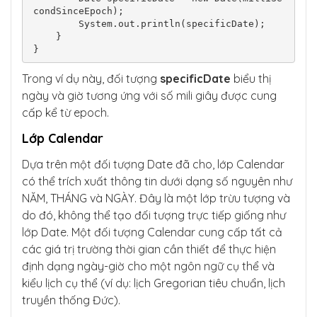
condSinceEpoch);

        System.out.println(specificDate);

    }

Trong ví dụ này, đối tượng
specificDate
biểu thị
ngày và giờ tương ứng với số mili giây được cung
cấp kể từ epoch.
Lớp Calendar
Dựa trên một đối tượng Date đã cho, lớp Calendar
có thể trích xuất thông tin dưới dạng số nguyên như
NĂM, THÁNG và NGÀY. Đây là một lớp trừu tượng và
do đó, không thể tạo đối tượng trực tiếp giống như
lớp Date. Một đối tượng Calendar cung cấp tất cả
các giá trị trường thời gian cần thiết để thực hiện
định dạng ngày-giờ cho một ngôn ngữ cụ thể và
kiểu lịch cụ thể (ví dụ: lịch Gregorian tiêu chuẩn, lịch
truyền thống Đức).