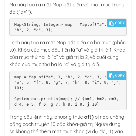
Mã này tạo ra một Map bất biến với một mục trong
đó (“a=1”).
COPY
Map<String, Integer> map = Map.of("a", 1, 
"b", 2, "c", 3);
Lệnh này tạo ra một Map bất biến có ba mục (phần
tử). Khóa của mục đầu tiên là “a” và giá trị là 1. Khóa
của mục thứ hai là “b” và giá trị là 2, và cuối cùng,
khóa của mục thứ ba là “c” và giá trị là 3.
COPY
map = Map.of("a", 1, "b", 2, "c", 3, "d", 4, 
"e", 5, "f", 6, "g", 7, "h", 8, "i", 9, "j", 
10);

System.out.println(map); // {a=1, b=2, c=3, 
d=4, e=5, f=6, g=7, h=8, i=9, j=10}
Trong câu lệnh này, phương thức
of()
bị nạp chồng
bằng cách truyền 10 cặp khóa-giá trị. Người dùng
sẽ không thể thêm một mục khác (ví dụ: “k”, 11) vào