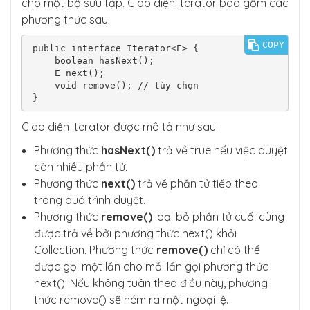
cho một bộ sưu tập. Giao diện Iterator bao gồm các
phương thức sau:
COPY
public interface Iterator<E> {

    boolean hasNext();

    E next();

    void remove(); // tùy chọn

}
Giao diện Iterator được mô tả như sau:
Phương thức
hasNext()
trả về true nếu việc duyệt
còn nhiều phần tử.
Phương thức
next()
trả về phần tử tiếp theo
trong quá trình duyệt.
Phương thức
remove()
loại bỏ phần tử cuối cùng
được trả về bởi phương thức next() khỏi
Collection. Phương thức
remove()
chỉ có thể
được gọi một lần cho mỗi lần gọi phương thức
next(). Nếu không tuân theo điều này, phương
thức remove() sẽ ném ra một ngoại lệ.