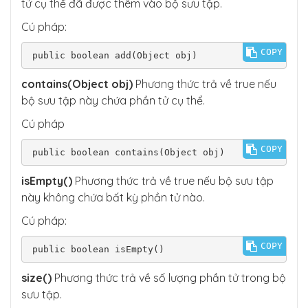
tử cụ thể đã được thêm vào bộ sưu tập.
Cú pháp:
COPY
public boolean add(Object obj)
contains(Object obj)
Phương thức trả về true nếu
bộ sưu tập này chứa phần tử cụ thể.
Cú pháp
COPY
public boolean contains(Object obj)
isEmpty()
Phương thức trả về true nếu bộ sưu tập
này không chứa bất kỳ phần tử nào.
Cú pháp:
COPY
public boolean isEmpty()
size()
Phương thức trả về số lượng phần tử trong bộ
sưu tập.