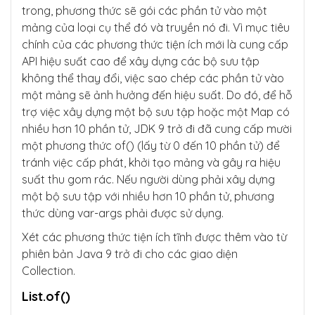
trong, phương thức sẽ gói các phần tử vào một
mảng của loại cụ thể đó và truyền nó đi. Vì mục tiêu
chính của các phương thức tiện ích mới là cung cấp
API hiệu suất cao để xây dựng các bộ sưu tập
không thể thay đổi, việc sao chép các phần tử vào
một mảng sẽ ảnh hưởng đến hiệu suất. Do đó, để hỗ
trợ việc xây dựng một bộ sưu tập hoặc một Map có
nhiều hơn 10 phần tử, JDK 9 trở đi đã cung cấp mười
một phương thức of() (lấy từ 0 đến 10 phần tử) để
tránh việc cấp phát, khởi tạo mảng và gây ra hiệu
suất thu gom rác. Nếu người dùng phải xây dựng
một bộ sưu tập với nhiều hơn 10 phần tử, phương
thức dùng var-args phải được sử dụng.
Xét các phương thức tiện ích tĩnh được thêm vào từ
phiên bản Java 9 trở đi cho các giao diện
Collection.
List.of()