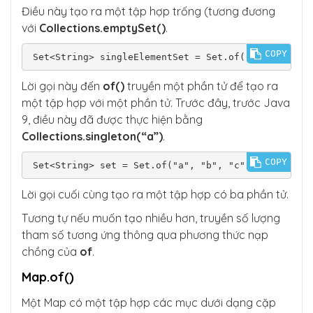
Điều này tạo ra một tập hợp trống (tương đương
với
Collections.emptySet()
.
COPY
Set<String> singleElementSet = Set.of("a");
Lời gọi này đến
of()
truyền một phần tử để tạo ra
một tập hợp với một phần tử. Trước đây, trước Java
9, điều này đã được thực hiện bằng
Collections.singleton(“a”)
.
COPY
Set<String> set = Set.of("a", "b", "c");
Lời gọi cuối cùng tạo ra một tập hợp có ba phần tử.
Tương tự nếu muốn tạo nhiều hơn, truyền số lượng
tham số tương ứng thông qua phương thức nạp
chồng của
of
.
Map.of()
Một Map có một tập hợp các mục dưới dạng cặp