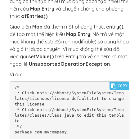
dùng có thể tạo nhiều mục bằng cách tạo nhiều thể
hiện của
Map.Entry
và chuyển chúng cho phương
thức
ofEntries()
.
Giao diện
Map
đã thêm một phương thức,
entry()
,
để tạo một thể hiện kiểu
Map.Entry
. Nó trả về một
mục không thể sửa đổi (unmodifiable) sử dụng khóa
và giá trị được chuyển. Vì mục không thể sửa đổi,
việc gọi
setValue()
trên
Entry
trả về sẽ ném ra một
ngoại lệ
UnsupportedOperationException
.
Ví dụ:
COPY
/*

 * Click nbfs://nbhost/SystemFileSystem/Temp
lates/Licenses/license-default.txt to change 
this license

 * Click nbfs://nbhost/SystemFileSystem/Temp
lates/Classes/Class.java to edit this templa
te

 */

package com.mycompany;
