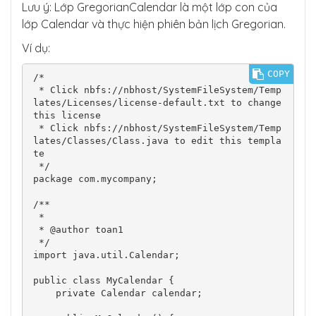
Lưu ý: Lớp GregorianCalendar là một lớp con của
lớp Calendar và thực hiện phiên bản lịch Gregorian.
Ví dụ:
COPY
/*

 * Click nbfs://nbhost/SystemFileSystem/Temp
lates/Licenses/license-default.txt to change 
this license

 * Click nbfs://nbhost/SystemFileSystem/Temp
lates/Classes/Class.java to edit this templa
te

 */

package com.mycompany;

/**

 *

 * @author toan1

 */

import java.util.Calendar;

public class MyCalendar {

    private Calendar calendar;
