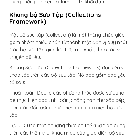
dụng thời gian hiện tại làm giá trị khởi đầu.
    public static void main(String[] args) {

        MyCalendar myCalendar = new MyCalend
Khung bộ Sưu Tập (Collections
ar();

Framework)
        myCalendar.displayCurrentDate();

Một bộ sưu tập (collection) là một thùng chứa giúp
        myCalendar.addDays(7); // Add 7 days

gom nhóm nhiều phần tử thành một đơn vị duy nhất.
        myCalendar.displayCurrentDate();

Các bộ sưu tập giúp lưu trữ, truy xuất, thao tác và
truyền dữ liệu.
        myCalendar.subtractDays(3); // Subtr
act 3 days

Khung Sưu Tập (Collections Framework) đại diện và
        myCalendar.displayCurrentDate();

    }

thao tác trên các bộ sưu tập. Nó bao gồm các yếu
tố sau:
Thuật toán: Đây là các phương thức được sử dụng
để thực hiện các tính toán, chẳng hạn như sắp xếp,
trên các đối tượng thực hiện các giao diện bộ sưu
tập.
Lưu ý: Cùng một phương thức có thể được áp dụng
trên các triển khai khác nhau của giao diện bộ sưu