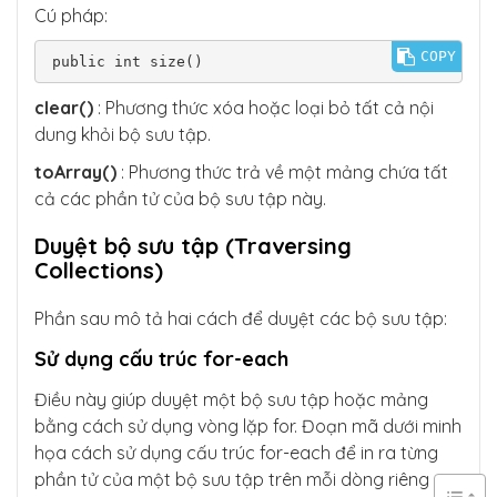
Cú pháp:
COPY
public int size()
clear()
: Phương thức xóa hoặc loại bỏ tất cả nội
dung khỏi bộ sưu tập.
toArray()
: Phương thức trả về một mảng chứa tất
cả các phần tử của bộ sưu tập này.
Duyệt bộ sưu tập (Traversing
Collections)
Phần sau mô tả hai cách để duyệt các bộ sưu tập:
Sử dụng cấu trúc for-each
Điều này giúp duyệt một bộ sưu tập hoặc mảng
bằng cách sử dụng vòng lặp for. Đoạn mã dưới minh
họa cách sử dụng cấu trúc for-each để in ra từng
phần tử của một bộ sưu tập trên mỗi dòng riêng