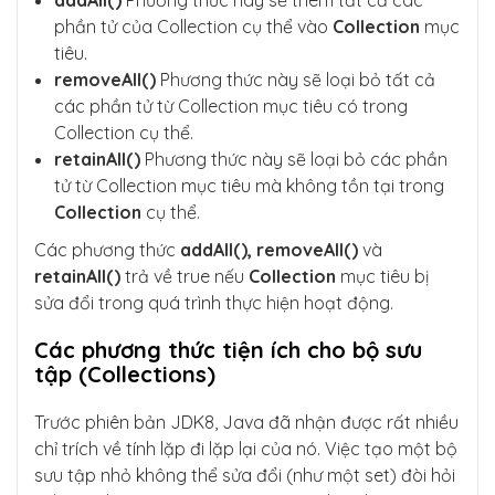
addAll()
Phương thức này sẽ thêm tất cả các
phần tử của Collection cụ thể vào
Collection
mục
tiêu.
removeAll()
Phương thức này sẽ loại bỏ tất cả
các phần tử từ Collection mục tiêu có trong
Collection cụ thể.
retainAll()
Phương thức này sẽ loại bỏ các phần
tử từ Collection mục tiêu mà không tồn tại trong
Collection
cụ thể.
Các phương thức
addAll(), removeAll()
và
retainAll()
trả về true nếu
Collection
mục tiêu bị
sửa đổi trong quá trình thực hiện hoạt động.
Các phương thức tiện ích cho bộ sưu
tập (Collections)
Trước phiên bản JDK8, Java đã nhận được rất nhiều
chỉ trích về tính lặp đi lặp lại của nó. Việc tạo một bộ
sưu tập nhỏ không thể sửa đổi (như một set) đòi hỏi