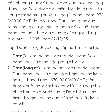
các phương thức để thao tác với các thực thể ngày
tháng. Lớp Date được biểu diễn dưới dạng một kiểu
Long đếm số mili giây kể từ ngày 1 tháng 1 năm 1970,
0:00:00 GMT. Một đối tượng Date không thể được in
ra mà không chuyển đổi nó thành kiểu chuỗi. Định
dạng nên tuân theo địa phương của người dùng
cuối, ví dụ, 12.2.95 hoặc 02/12/95.
Lớp “Date” trong Java cung cấp hai hàm khởi tạo:
Date()
: Hàm tạo này tạo một đối tượng Date
bằng cách sử dụng ngày và giờ hiện tại.
Date(long dt)
: Hàm tạo này tạo một đối tượng
Date bằng cách sử dụng số mili giây cụ thể kể từ
ngày 1 tháng 1 năm 1970, 00:00:00 GMT (còn
được gọi là thời điểm Unix epoch). Điều này cho
phép bạn tạo một đối tượng Date biểu thị một
điểm thời gian cụ thể dựa trên số mili giây kể từ
epoch.