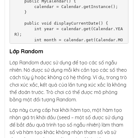
    public MyCalendar() {

        calendar = Calendar.getInstance();

    }

    public void displayCurrentDate() {

        int year = calendar.get(Calendar.YEA
R);

        int month = calendar.get(Calendar.MO
NTH) + 1; // Month is 0-based, so we add 1.

Lớp Random
        int day = calendar.get(Calendar.DAY_
OF_MONTH);

Lớp Random được sử dụng để tạo các số ngẫu
        System.out.println("Current Date: " 
nhiên. Nó được sử dụng mỗi khi cần tạo các số theo
+ year + "-" + month + "-" + day);

cách tùy ý hoặc không có hệ thống. Ví dụ, trong trò
    }

chơi xúc xắc, kết quả của lần tung xúc xắc là không
    public void addDays(int days) {

thể đoán trước. Trò chơi có thể được mô phỏng
        calendar.add(Calendar.DAY_OF_MONTH, 
bằng một đối tượng Random.
days);

    }

Lớp này cung cấp hai khởi hàm tạo, một hàm tạo
nhận giá trị khởi đầu (seed – một số được sử dụng
    public void subtractDays(int days) {

        calendar.add(Calendar.DAY_OF_MONTH, 
để bắt đầu quá trình tạo số ngẫu nhiên) làm tham
-days);

số và hàm tạo khác không nhận tham số và sử
    }
