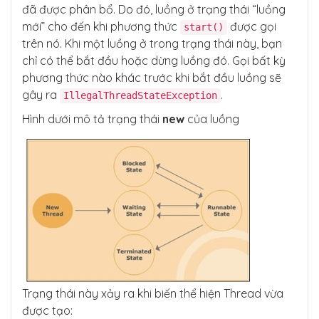
đã được phân bổ. Do đó, luồng ở trạng thái “luồng
mới” cho đến khi phương thức
được gọi
start()
trên nó. Khi một luồng ở trong trạng thái này, bạn
chỉ có thể bắt đầu hoặc dừng luồng đó. Gọi bất kỳ
phương thức nào khác trước khi bắt đầu luồng sẽ
gây ra
.
IllegalThreadStateException
Hình dưới mô tả trạng thái
new
của luồng
Trạng thái này xảy ra khi biến thể hiện Thread vừa
được tạo: