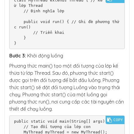
class MyThread extends Thread { // Kế thừa t
ừ lớp Thread

    // Định nghĩa lớp

    public void run() { // Ghi đè phương thứ
c run()

        // Triển khai

    }

}
Bước 3:
Khởi động luồng
Phương thức main() tạo một đối tượng của lớp kế
thừa từ lớp Thread. Sau đó, phương thức start()
được gọi trên đối tượng để bắt đầu luồng. Phương
thức start() sẽ đặt đối tượng Luồng vào trạng thái
chạy. Phương thức start() của một luồng gọi
phương thức run(), nơi cung cấp các tài nguyên cần
thiết để chạy luồng.
COPY
public static void main(String[] args) {

    // Tạo đối tượng của lớp con

    MyThread myThread = new MyThread();
