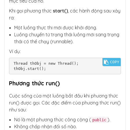
mục tiêu của nó.
Khi gọi phương thức
start()
, các hành động sau xảy
ra:
Một luồng thực thi mới được khởi động.
Luồng chuyển từ trạng thái luồng mới sang trạng
thái có thể chạy (runnable).
Ví dụ:
COPY
Thread thObj = new Thread();

thObj.start();
Phương thức run()
Cuộc sống của một luồng bắt đầu khi phương thức
run() được gọi. Các đặc điểm của phương thức run()
như sau:
Nó là một phương thức công cộng (
).
public
Không chấp nhận đối số nào.