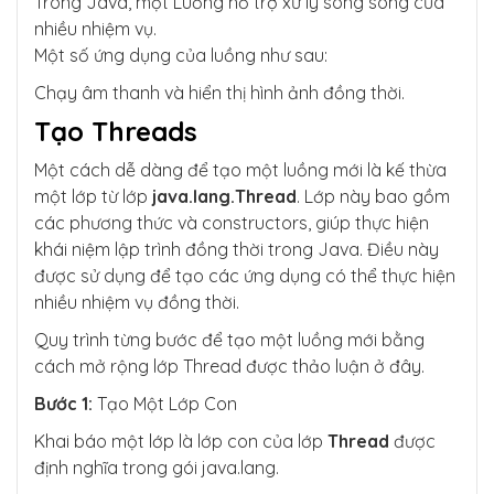
Trong Java, một Luồng hỗ trợ xử lý song song của
nhiều nhiệm vụ.
Một số ứng dụng của luồng như sau:
Chạy âm thanh và hiển thị hình ảnh đồng thời.
Tạo Threads
Một cách dễ dàng để tạo một luồng mới là kế thừa
một lớp từ lớp
java.lang.Thread
. Lớp này bao gồm
các phương thức và constructors, giúp thực hiện
khái niệm lập trình đồng thời trong Java. Điều này
được sử dụng để tạo các ứng dụng có thể thực hiện
nhiều nhiệm vụ đồng thời.
Quy trình từng bước để tạo một luồng mới bằng
cách mở rộng lớp Thread được thảo luận ở đây.
Bước 1:
Tạo Một Lớp Con
Khai báo một lớp là lớp con của lớp
Thread
được
định nghĩa trong gói java.lang.