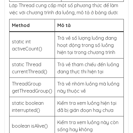
Lớp Thread cung cấp một số phương thức để làm
việc với chương trình đa luồng, mô tả ở bảng dưới:
Method
Mô tả
Trả về số lượng luồng đang
static int
hoạt động trong số luồng
activeCount()
hiện tại trong chương trình
static Thread
Trả về tham chiếu đến luồng
currentThread()
đang thực thi hiện tại
ThreadGroup
Trả về nhóm luồng mà luồng
getThreadGroup()
này thuộc về
static boolean
Kiểm tra xem luồng hiện tại
interrupted()
đã bị gián đoạn hay chưa
Kiểm tra xem luồng này còn
boolean isAlive()
sống hay không