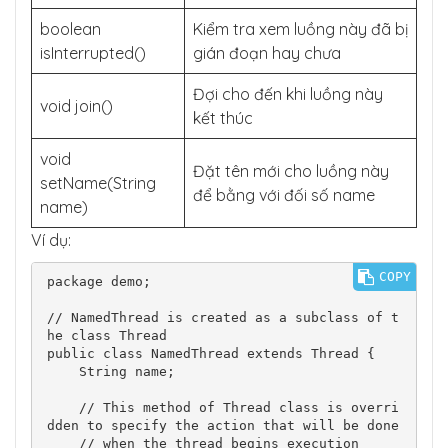
boolean
Kiểm tra xem luồng này đã bị
isInterrupted()
gián đoạn hay chưa
Đợi cho đến khi luồng này
void join()
kết thúc
void
Đặt tên mới cho luồng này
setName(String
để bằng với đối số name
name)
Ví dụ:
COPY
package demo;

// NamedThread is created as a subclass of t
he class Thread

public class NamedThread extends Thread {

    String name;

    // This method of Thread class is overri
dden to specify the action that will be done

    // when the thread begins execution
