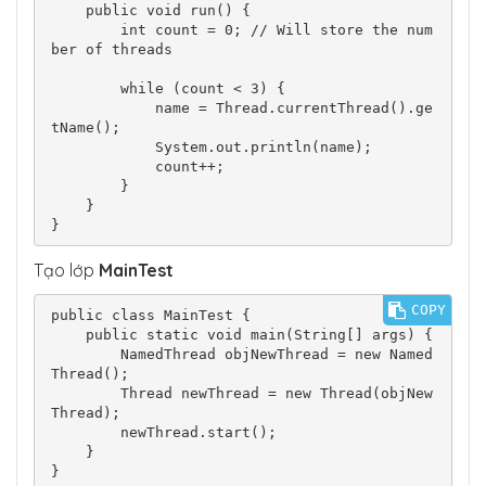
    public void run() {

        int count = 0; // Will store the num
ber of threads

        while (count < 3) {

            name = Thread.currentThread().ge
tName();

            System.out.println(name);

            count++;

        }

    }

}
Tạo lớp
MainTest
COPY
public class MainTest {

    public static void main(String[] args) {

        NamedThread objNewThread = new Named
Thread();

        Thread newThread = new Thread(objNew
Thread);

        newThread.start();

    }

}