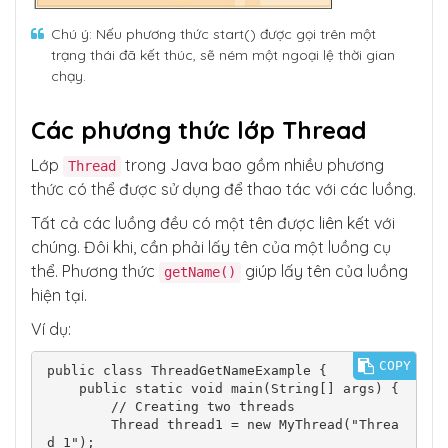
Chú ý: Nếu phương thức start() được gọi trên một
trạng thái đã kết thúc, sẽ ném một ngoại lệ thời gian
chạy.
Các phương thức lớp Thread
Lớp
trong Java bao gồm nhiều phương
Thread
thức có thể được sử dụng để thao tác với các luồng.
Tất cả các luồng đều có một tên được liên kết với
chúng. Đôi khi, cần phải lấy tên của một luồng cụ
thể. Phương thức
giúp lấy tên của luồng
getName()
hiện tại.
Ví dụ:
COPY
public class ThreadGetNameExample {

    public static void main(String[] args) {

        // Creating two threads

        Thread thread1 = new MyThread("Threa
d 1");
