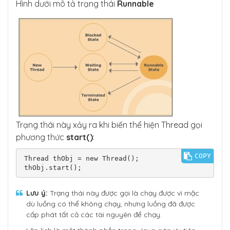
Hình dưới mô tả trạng thái
Runnable
Trạng thái này xảy ra khi biến thể hiện Thread gọi
phương thức
start()
:
COPY
Thread thObj = new Thread();

thObj.start();
Lưu ý:
Trạng thái này được gọi là chạy được vì mặc
dù luồng có thể không chạy, nhưng luồng đã được
cấp phát tất cả các tài nguyên để chạy.