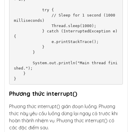
            try {

                // Sleep for 1 second (1000 
milliseconds)

                Thread.sleep(1000);

            } catch (InterruptedException e) 
{

                e.printStackTrace();

            }

        }

        System.out.println("Main thread fini
shed.");

    }

Phương thức interrupt()
Phương thức interrupt() gián đoạn luồng. Phương
thức này yêu cầu luồng dừng lại ngay cả trước khi
hoàn thành nhiệm vụ. Phương thức interrupt() có
các đặc điểm sau.