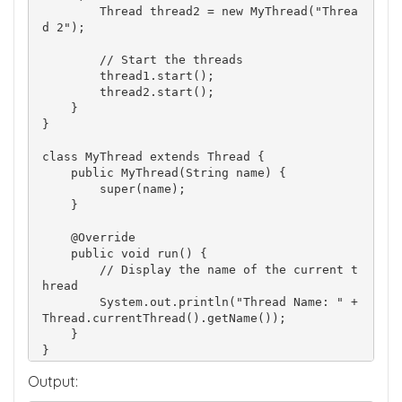
        Thread thread2 = new MyThread("Threa
d 2");

        // Start the threads

        thread1.start();

        thread2.start();

    }

}

class MyThread extends Thread {

    public MyThread(String name) {

        super(name);

    }

    @Override

    public void run() {

        // Display the name of the current t
hread

        System.out.println("Thread Name: " + 
Thread.currentThread().getName());

    }

Output: