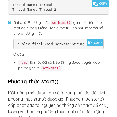
COPY
Thread Name: Thread 1

Ghi chú: Phương thức
gán một tên cho
setName()
một đối tượng luồng. Tên được truyền như một đối số
cho phương thức.
COPY
public final void setName(String name)
Ở đây,
là một đối số kiểu String được truyền vào
name
phương thức
.
setName()
Phương thức start()
Một luồng mới được tạo sẽ ở trạng thái đợi đến khi
phương thức start() được gọi. Phương thức start()
cấp phát các tài nguyên hệ thống cần thiết để chạy
luồng và thực thi phương thức run() của đối tượng