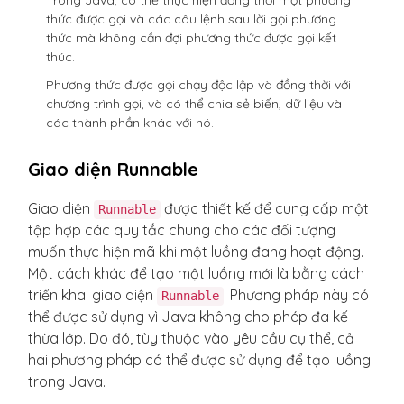
Trong Java, có thể thực hiện đồng thời một phương
                // Sleep for a short duratio
thức được gọi và các câu lệnh sau lời gọi phương
n to allow other threads to run

thức mà không cần đợi phương thức được gọi kết
                Thread.sleep(100);

thúc.
            } catch (InterruptedException e) 
{

Phương thức được gọi chạy độc lập và đồng thời với
                e.printStackTrace();

chương trình gọi, và có thể chia sẻ biến, dữ liệu và
            }

các thành phần khác với nó.
        }

    }

Giao diện Runnable
    public static void main(String[] args) {

        NamedThread objNamedThread = new Nam
Giao diện
được thiết kế để cung cấp một
edThread();

Runnable
        objNamedThread.setName("Thread-0");

tập hợp các quy tắc chung cho các đối tượng
muốn thực hiện mã khi một luồng đang hoạt động.
        // Display the status of the thread, 
Một cách khác để tạo một luồng mới là bằng cách
whether alive or not

        System.out.println(Thread.currentThr
triển khai giao diện
. Phương pháp này có
Runnable
ead().isAlive());

thể được sử dụng vì Java không cho phép đa kế
        System.out.println(objNamedThread.is
thừa lớp. Do đó, tùy thuộc vào yêu cầu cụ thể, cả
Alive());

hai phương pháp có thể được sử dụng để tạo luồng
        // Invokes the start method which in 
trong Java.
turn will call

        // run and begin thread execution
