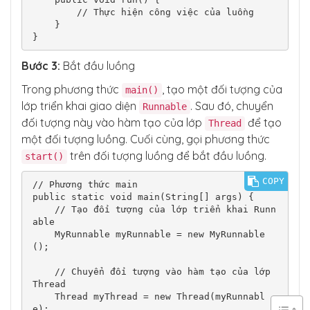
        // Thực hiện công việc của luồng

    }

}
Bước 3:
Bắt đầu luồng
Trong phương thức
, tạo một đối tượng của
main()
lớp triển khai giao diện
. Sau đó, chuyển
Runnable
đối tượng này vào hàm tạo của lớp
để tạo
Thread
một đối tượng luồng. Cuối cùng, gọi phương thức
trên đối tượng luồng để bắt đầu luồng.
start()
COPY
// Phương thức main

public static void main(String[] args) {

    // Tạo đối tượng của lớp triển khai Runn
able

    MyRunnable myRunnable = new MyRunnable
();

    // Chuyển đối tượng vào hàm tạo của lớp 
Thread

    Thread myThread = new Thread(myRunnabl
e);
