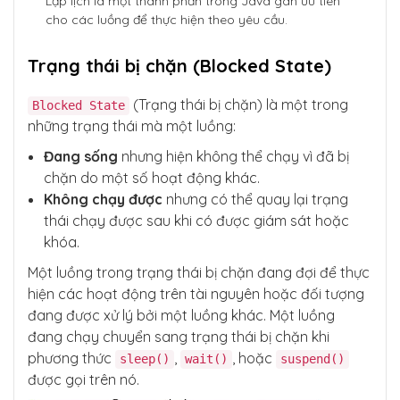
Lập lịch là một thành phần trong Java gán ưu tiên
cho các luồng để thực hiện theo yêu cầu.
Trạng thái bị chặn (Blocked State)
(Trạng thái bị chặn) là một trong
Blocked State
những trạng thái mà một luồng:
Đang sống
nhưng hiện không thể chạy vì đã bị
chặn do một số hoạt động khác.
Không chạy được
nhưng có thể quay lại trạng
thái chạy được sau khi có được giám sát hoặc
khóa.
Một luồng trong trạng thái bị chặn đang đợi để thực
hiện các hoạt động trên tài nguyên hoặc đối tượng
đang được xử lý bởi một luồng khác. Một luồng
đang chạy chuyển sang trạng thái bị chặn khi
phương thức
,
, hoặc
sleep()
wait()
suspend()
được gọi trên nó.