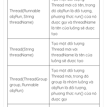
Thread mới có tên, trong
Thread(Runnable
đó objRun là đối tượng,
objRun, String
phương thức run() của nó
threadName)
được gọi và threadName
là tên của luồng sẽ được
tạo
Tạo một đối tượng
Thread(String
Thread mới với
threadName)
threadName là tên của
luồng sẽ được tạo
Tạo một đối tượng
Thread mới, trong đó
Thread(ThreadGroup
group là nhóm luồng và
group, Runnable
objRun là đối tượng,
objRun)
phương thức run() của nó
được gọi