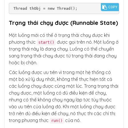
COPY
Thread thObj = new Thread();
Trạng thái chạy được (Runnable State)
Một luồng mới có thể ở trạng thái chạy được khi
phương thức
được gọi trên nó. Một luồng ở
start()
trạng thái này là đang chạy. Luồng có thể chuyển
sang trạng thái chạy được từ trạng thái đang chạy
hoặc bị chặn.
Các luồng được ưu tiên vì trong một hệ thống có
một bộ xử lý duy nhất, không thể thực hiện tất cả
các luồng chạy được cùng một lúc. Trong trạng thái
chạy được, một luồng có đủ điều kiện để chạy,
nhưng có thể không chạy ngay lập tức tùy thuộc
vào ưu tiên của luồng đó. Khi một luồng chạy được
trở nên đủ điều kiện để chạy, nó thực thi các chỉ thị
trong phương thức
của nó.
run()