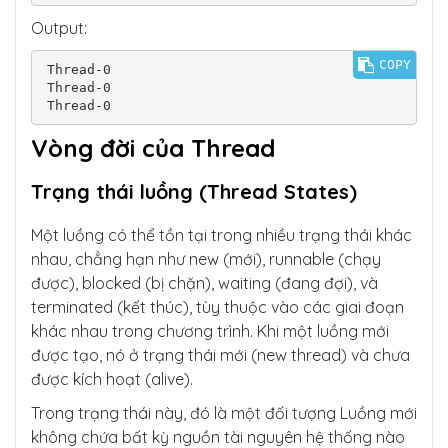
Output:
COPY
Thread-0

Thread-0

Thread-0
Vòng đời của Thread
Trạng thái luồng (Thread States)
Một luồng có thể tồn tại trong nhiều trạng thái khác
nhau, chẳng hạn như new (mới), runnable (chạy
được), blocked (bị chặn), waiting (đang đợi), và
terminated (kết thúc), tùy thuộc vào các giai đoạn
khác nhau trong chương trình. Khi một luồng mới
được tạo, nó ở trạng thái mới (new thread) và chưa
được kích hoạt (alive).
Trong trạng thái này, đó là một đối tượng Luồng mới
không chứa bất kỳ nguồn tài nguyên hệ thống nào