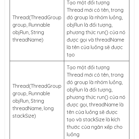
Tạo một đối tượng
Thread mới có tên, trong
Thread(ThreadGroup
đó group là nhóm luồng,
group, Runnable
objRun là đối tượng,
objRun, String
phương thức run() của nó
threadName)
được gọi và threadName
là tên của luồng sẽ được
tạo
Tạo một đối tượng
Thread mới có tên, trong
đó group là nhóm luồng,
Thread(ThreadGroup
objRun là đối tượng,
group, Runnable
phương thức run() của nó
objRun, String
được gọi, threadName là
threadName, long
tên của luồng sẽ được
stackSize)
tạo và stackSize là kích
thước của ngăn xếp cho
luồng