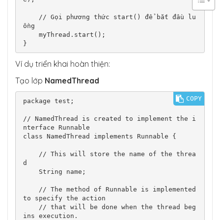
    // Gọi phương thức start() để bắt đầu lu
ồng

    myThread.start();

}
Ví dụ triển khai hoàn thiện:
Tạo lớp
NamedThread
COPY
package test;

// NamedThread is created to implement the i
nterface Runnable

class NamedThread implements Runnable {

    // This will store the name of the threa
d

    String name;

    // The method of Runnable is implemented 
to specify the action

    // that will be done when the thread beg
ins execution.
