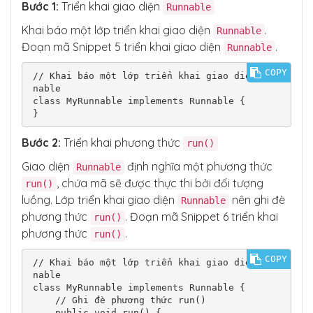
Bước 1:
Triển khai giao diện
Runnable
        objNamedThread.start();

Khai báo một lớp triển khai giao diện
.
Runnable
        // Display the status of the thread 
Đoạn mã Snippet 5 triển khai giao diện
.
Runnable
after it has started

        System.out.println(Thread.currentThr
COPY
ead().isAlive());

// Khai báo một lớp triển khai giao diện Run
        System.out.println(objNamedThread.is
nable

Alive());

class MyRunnable implements Runnable {

    }

}
Bước 2:
Triển khai phương thức
run()
Giao diện
định nghĩa một phương thức
Runnable
, chứa mã sẽ được thực thi bởi đối tượng
run()
luồng. Lớp triển khai giao diện
nên ghi đè
Runnable
phương thức
. Đoạn mã Snippet 6 triển khai
run()
phương thức
.
run()
COPY
// Khai báo một lớp triển khai giao diện Run
nable

class MyRunnable implements Runnable {

    // Ghi đè phương thức run()

    public void run() {
