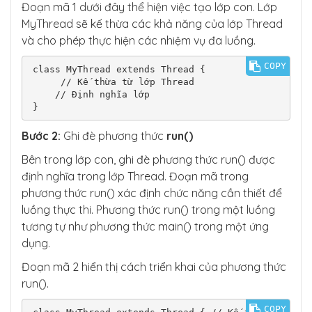
Đoạn mã 1 dưới đây thể hiện việc tạo lớp con. Lớp
MyThread sẽ kế thừa các khả năng của lớp Thread
và cho phép thực hiện các nhiệm vụ đa luồng.
COPY
class MyThread extends Thread { 

     // Kế thừa từ lớp Thread

    // Định nghĩa lớp

}
Bước 2:
Ghi đè phương thức
run()
Bên trong lớp con, ghi đè phương thức run() được
định nghĩa trong lớp Thread. Đoạn mã trong
phương thức run() xác định chức năng cần thiết để
luồng thực thi. Phương thức run() trong một luồng
tương tự như phương thức main() trong một ứng
dụng.
Đoạn mã 2 hiển thị cách triển khai của phương thức
run().
COPY