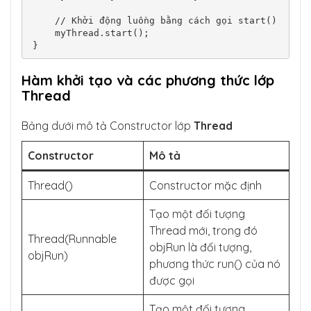
    // Khởi động luồng bằng cách gọi start()

    myThread.start();

}
Hàm khởi tạo và các phương thức lớp
Thread
Bảng dưới mô tả Constructor lớp
Thread
Constructor
Mô tả
Thread()
Constructor mặc định
Tạo một đối tượng
Thread mới, trong đó
Thread(Runnable
objRun là đối tượng,
objRun)
phương thức run() của nó
được gọi
Tạo một đối tượng