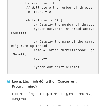
    public void run() {

        // Will store the number of threads

        int count = 0;

        while (count < 4) {

            // Display the number of threads

            System.out.println(Thread.active
Count());

            // Display the name of the curre
ntly running thread

            name = Thread.currentThread().ge
tName();

            count++;

            System.out.println(name);

            if (name.equals("Thread-0")) {

                System.out.println("Marimb
Lưu ý: Lập trình đồng thời (Concurrent
a");

Programming)
            } else {

                System.out.println("Jini");

Lập trình đồng thời là quá trình chạy nhiều nhiệm vụ
            }

cùng một lúc.
            try {
