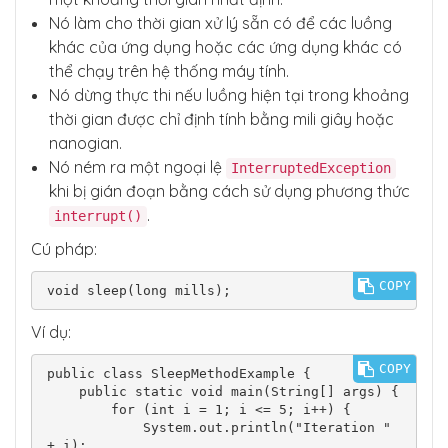
Nó làm cho thời gian xử lý sẵn có để các luồng
khác của ứng dụng hoặc các ứng dụng khác có
thể chạy trên hệ thống máy tính.
Nó dừng thực thi nếu luồng hiện tại trong khoảng
thời gian được chỉ định tính bằng mili giây hoặc
nanogian.
Nó ném ra một ngoại lệ
InterruptedException
khi bị gián đoạn bằng cách sử dụng phương thức
.
interrupt()
Cú pháp:
COPY
void sleep(long mills);
Ví dụ:
COPY
public class SleepMethodExample {

    public static void main(String[] args) {

        for (int i = 1; i <= 5; i++) {

            System.out.println("Iteration " 
+ i);
