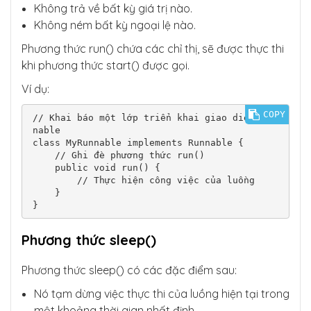
Không trả về bất kỳ giá trị nào.
Không ném bất kỳ ngoại lệ nào.
Phương thức run() chứa các chỉ thị, sẽ được thực thi
khi phương thức start() được gọi.
Ví dụ:
COPY
// Khai báo một lớp triển khai giao diện Run
nable

class MyRunnable implements Runnable {

    // Ghi đè phương thức run()

    public void run() {

        // Thực hiện công việc của luồng

    }

}
Phương thức sleep()
Phương thức sleep() có các đặc điểm sau:
Nó tạm dừng việc thực thi của luồng hiện tại trong
một khoảng thời gian nhất định.