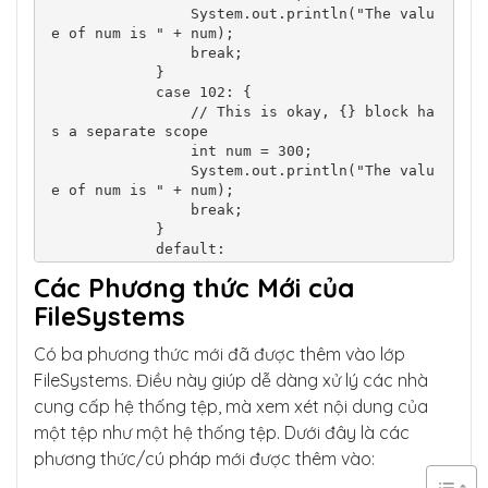
                System.out.println("The valu
e of num is " + num);

                break;

            }

            case 102: {

                // This is okay, {} block ha
s a separate scope

                int num = 300;

                System.out.println("The valu
e of num is " + num);

                break;

            }

            default:

                System.out.println("Oops! No 
Các Phương thức Mới của
matches");

                break;

FileSystems
        }

    }

Có ba phương thức mới đã được thêm vào lớp
FileSystems. Điều này giúp dễ dàng xử lý các nhà
cung cấp hệ thống tệp, mà xem xét nội dung của
một tệp như một hệ thống tệp. Dưới đây là các
phương thức/cú pháp mới được thêm vào: