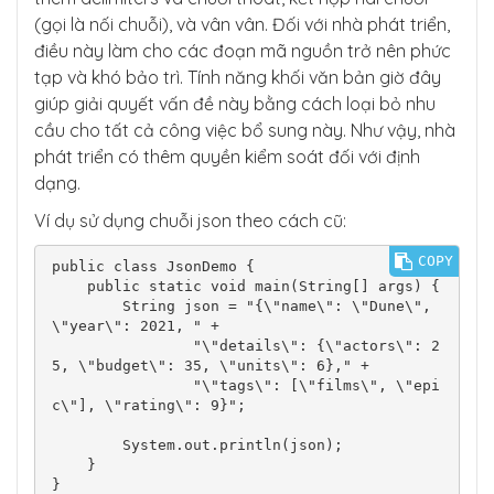
(gọi là nối chuỗi), và vân vân. Đối với nhà phát triển,
điều này làm cho các đoạn mã nguồn trở nên phức
tạp và khó bảo trì. Tính năng khối văn bản giờ đây
giúp giải quyết vấn đề này bằng cách loại bỏ nhu
cầu cho tất cả công việc bổ sung này. Như vậy, nhà
phát triển có thêm quyền kiểm soát đối với định
dạng.
Ví dụ sử dụng chuỗi json theo cách cũ:
COPY
public class JsonDemo {

    public static void main(String[] args) {

        String json = "{\"name\": \"Dune\", 
\"year\": 2021, " +

                "\"details\": {\"actors\": 2
5, \"budget\": 35, \"units\": 6}," +

                "\"tags\": [\"films\", \"epi
c\"], \"rating\": 9}";

        System.out.println(json);

    }
