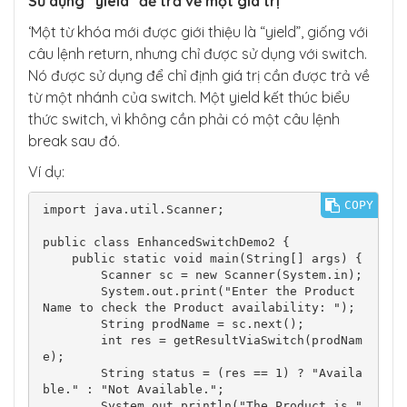
Sử dụng “yield” để trả về một giá trị
‘Một từ khóa mới được giới thiệu là “yield”, giống với
câu lệnh return, nhưng chỉ được sử dụng với switch.
Nó được sử dụng để chỉ định giá trị cần được trả về
từ một nhánh của switch. Một yield kết thúc biểu
thức switch, vì không cần phải có một câu lệnh
break sau đó.
Ví dụ:
COPY
import java.util.Scanner;

public class EnhancedSwitchDemo2 {

    public static void main(String[] args) {

        Scanner sc = new Scanner(System.in);

        System.out.print("Enter the Product 
Name to check the Product availability: ");

        String prodName = sc.next();

        int res = getResultViaSwitch(prodNam
e);

        String status = (res == 1) ? "Availa
ble." : "Not Available.";

        System.out.println("The Product is " 