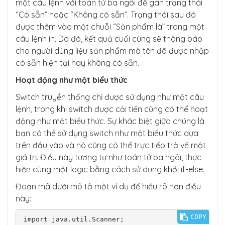
một câu lệnh với toán tử ba ngôi để gán trạng thái
“Có sẵn” hoặc “Không có sẵn”. Trạng thái sau đó
được thêm vào một chuỗi “Sản phẩm là” trong một
câu lệnh in. Do đó, kết quả cuối cùng sẽ thông báo
cho người dùng liệu sản phẩm mà tên đã được nhập
có sẵn hiện tại hay không có sẵn.
Hoạt động như một biểu thức
Switch truyền thống chỉ được sử dụng như một câu
lệnh, trong khi switch được cải tiến cũng có thể hoạt
động như một biểu thức. Sự khác biệt giữa chúng là
bạn có thể sử dụng switch như một biểu thức dựa
trên đầu vào và nó cũng có thể trực tiếp trả về một
giá trị. Điều này tương tự như toán tử ba ngôi, thực
hiện cùng một logic bằng cách sử dụng khối if-else.
Đoạn mã dưới mô tả một ví dụ để hiểu rõ hơn điều
này:
COPY
import java.util.Scanner;
