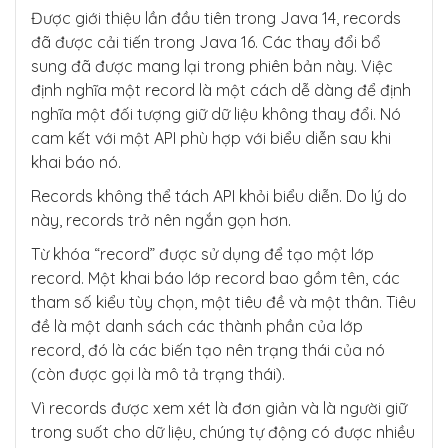
        System.out.println("Not Leap Years a
Được giới thiệu lần đầu tiên trong Java 14, records
re " + notLeapList);

đã được cải tiến trong Java 16. Các thay đổi bổ
    }

sung đã được mang lại trong phiên bản này. Việc
định nghĩa một record là một cách dễ dàng để định
nghĩa một đối tượng giữ dữ liệu không thay đổi. Nó
cam kết với một API phù hợp với biểu diễn sau khi
khai báo nó.
Records không thể tách API khỏi biểu diễn. Do lý do
này, records trở nên ngắn gọn hơn.
Từ khóa “record” được sử dụng để tạo một lớp
record. Một khai báo lớp record bao gồm tên, các
tham số kiểu tùy chọn, một tiêu đề và một thân. Tiêu
đề là một danh sách các thành phần của lớp
record, đó là các biến tạo nên trạng thái của nó
(còn được gọi là mô tả trạng thái).
Vì records được xem xét là đơn giản và là người giữ
trong suốt cho dữ liệu, chúng tự động có được nhiều