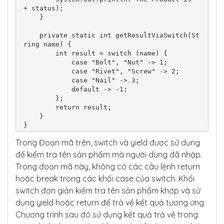
+ status);

    }

    private static int getResultViaSwitch(St
ring name) {

        int result = switch (name) {

            case "Bolt", "Nut" -> 1;

            case "Rivet", "Screw" -> 2;

            case "Nail" -> 3;

            default -> -1;

        };

        return result;

    }

Trong Đoạn mã trên, switch và yield được sử dụng
để kiểm tra tên sản phẩm mà người dùng đã nhập.
Trong đoạn mã này, không có các câu lệnh return
hoặc break trong các khối case của switch. Khối
switch đơn giản kiểm tra tên sản phẩm khớp và sử
dụng yield hoặc return để trả về kết quả tương ứng.
Chương trình sau đó sử dụng kết quả trả về trong