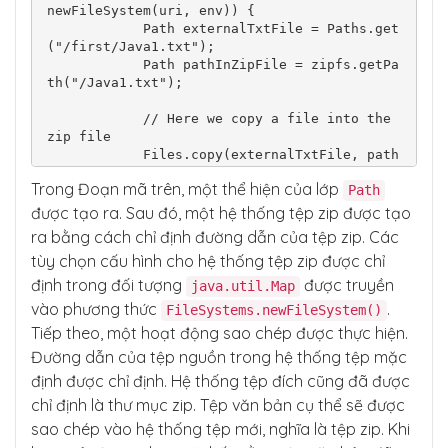
newFileSystem(uri, env)) {

            Path externalTxtFile = Paths.get
("/first/Java1.txt");

            Path pathInZipFile = zipfs.getPa
th("/Java1.txt");

            // Here we copy a file into the 
zip file

            Files.copy(externalTxtFile, path
InZipFile, StandardCopyOption.REPLACE_EXISTI
Trong Đoạn mã trên, một thể hiện của lớp
Path
NG);

được tạo ra. Sau đó, một hệ thống tệp zip được tạo
            System.out.println("Copy Success
ra bằng cách chỉ định đường dẫn của tệp zip. Các
ful");

tùy chọn cấu hình cho hệ thống tệp zip được chỉ
        } catch (Exception e) {

            e.printStackTrace();

định trong đối tượng
được truyền
java.util.Map
        }

vào phương thức
.
FileSystems.newFileSystem()
    }

Tiếp theo, một hoạt động sao chép được thực hiện.
Đường dẫn của tệp nguồn trong hệ thống tệp mặc
định được chỉ định. Hệ thống tệp đích cũng đã được
chỉ định là thư mục zip. Tệp văn bản cụ thể sẽ được
sao chép vào hệ thống tệp mới, nghĩa là tệp zip. Khi