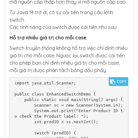
mã nguồn cấp thấp hơn thay vì mã nguồn cấp cao.
Từ Java 14 trở đi, có sự cải tiến trong câu lệnh
switch.
Các tính năng của switch được cải tiến như sau:
Hỗ trợ nhiều giá trị cho mỗi case
Switch truyền thống không hỗ trợ việc chỉ định nhiều
giá trị cho mỗi case. Ngược lại, switch được cải tiến
cho phép bạn chỉ định nhiều giá trị cho mỗi case,
mỗi giá trị được phân tách bằng dấu phẩy.
COPY
import java.util.Scanner;

public class EnhancedSwitchDemo {

    public static void main(String[] args) {

        Scanner sc = new Scanner(System.in);

        System.out.print("Enter Product ID t
o check the Product label: ");

        int prodID = sc.nextInt();

        switch (prodID) {
