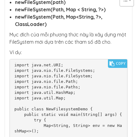
newFileSystem(path)
newFileSystem(Path, Map < String, ?>)
newFileSystem(Path, Map<String, ?>,
ClassLoader)
Mục đích của mỗi phương thức này là xây dựng một
FileSystem mới dựa trên các tham số đã cho.
Ví dụ:
COPY
import java.net.URI;

import java.nio.file.FileSystems;

import java.nio.file.FileSystem;

import java.nio.file.Path;

import java.nio.file.Paths;

import java.util.HashMap;

import java.util.Map;

public class NewFilesystemDemo {

    public static void main(String[] args) {

        try {

            Map<String, String> env = new Ha
shMap<>();
