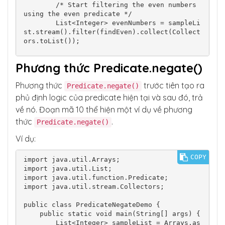
        /* Start filtering the even numbers 
using the even predicate */

        List<Integer> evenNumbers = sampleLi
st.stream().filter(findEven).collect(Collect
ors.toList());

        /* Start filtering the odd numbers u
Phương thức Predicate.negate()
sing the odd predicate */

        List<Integer> oddNumbers = sampleLis
Phương thức
trước tiên tạo ra
Predicate.negate()
t.stream().filter(findOdd).collect(Collector
s.toList());

phủ định logic của predicate hiện tại và sau đó, trả
về nó. Đoạn mã 10 thể hiện một ví dụ về phương
        /* Try to print the Lists for odd or 
thức
.
Predicate.negate()
even numbers */

        System.out.println("Here is the list 
Ví dụ:
of even numbers:\n" + evenNumbers);

        System.out.println("Here is the list 
COPY
of odd numbers:\n" + oddNumbers);

import java.util.Arrays;

    }

import java.util.List;

import java.util.function.Predicate;

import java.util.stream.Collectors;

public class PredicateNegateDemo {

    public static void main(String[] args) {

        List<Integer> sampleList = Arrays.as