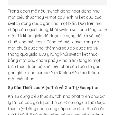
        System.out.println("Leading State is 
Trong đoạn mã này, switch đang hoạt động như
" + numberYieldColon);

    }

một biểu thức thay vì một câu lệnh, vì kết quả của
switch đang được gán cho một biến. Dựa trên mã
nhập của người dùng, khối switch so sánh từng case
một. Từ khóa yield đã được sử dụng để trả về một
chuỗi cho mỗi case. Cũng có một case trong đó
một chuỗi được nối thêm và sau đó được trả về
thông qua yield. Lưu ý rằng khối switch kết thúc
bằng một dấu chấm phẩy vì nó hiện đang là một
biểu thức. Toàn bộ khối bên phải của toán tử gán
gán giá trị cho numberYieldColon đều tạo thành
một biểu thức.
Sự Cần Thiết của Việc Trả về Giá Trị/Exception
Khi sử dụng biểu thức switch, nhà phát triển phải xử
lý tất cả các giá trị có thể có. Điều này có thể được
thực hiện bằng cách cung cấp case cho tất cả các
giá trị có thể có hoặc bằng cách cung cấp trường