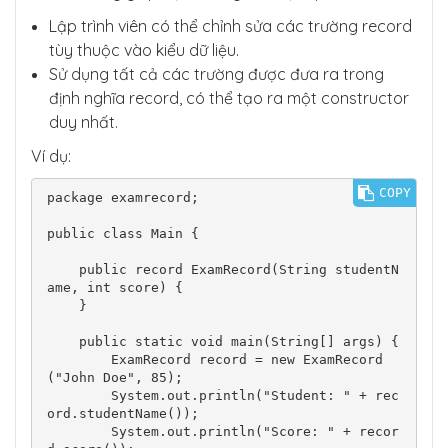
Lập trình viên có thể chỉnh sửa các trường record
tùy thuộc vào kiểu dữ liệu.
Sử dụng tất cả các trường được đưa ra trong
định nghĩa record, có thể tạo ra một constructor
duy nhất.
Ví dụ:
COPY
package examrecord;

public class Main {

    public record ExamRecord(String studentN
ame, int score) {

    }

    public static void main(String[] args) {

        ExamRecord record = new ExamRecord
("John Doe", 85);

        System.out.println("Student: " + rec
ord.studentName());

        System.out.println("Score: " + recor