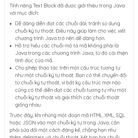
Tính năng Text Block đã được giới thiệu trong Java
với mục đích:
Dễ dàng diễn đạt các chuỗi dài, tránh sử dụng
chuỗi ký tự thoát. Điều này giúp làm cho việc viết
chương trình Java trở nên dễ dàng hơn.
Hỗ trợ hiểu các chuỗi mô tả mã không phải là
Java trong các chương trình Java, từ đó cải thiện
tính đọc của mã.
Cho phép thao tác trên một cấu trúc tương tự
như một chuỗi ký tự thoát. Bạn có thể chuyển đổi
từ chuỗi ký tự thoát, vì bất kỳ cấu trúc mới nào
cũng có thể diễn đạt các chuỗi tương tự như một
chuỗi ký tự thoát và giải thích các chuỗi thoát
giống nhau.
Trước đây, khi nhúng một đoạn mã HTML, XML, SQL
hoặc JSON vào một chuỗi ký tự trong Java, cần
phải sửa đổi một cách đáng kể, chẳng hạn như
thêm delimiters và chuỗi thoát, kết hợp hai chuỗi