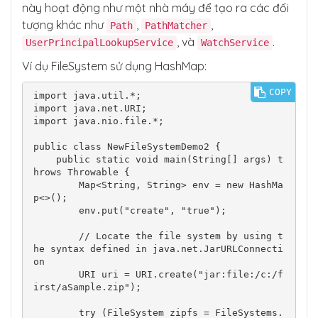
File system is open");

này hoạt động như một nhà máy để tạo ra các đối
            } else {

tượng khác như
,
,
Path
PathMatcher
                System.out.println("It seems 
File system is closed");

, và
.
UserPrincipalLookupService
WatchService
            }

        } catch (Exception e) {

Ví dụ FileSystem sử dụng HashMap:
            e.printStackTrace();

        }

COPY
import java.util.*;

    }

import java.net.URI;

import java.nio.file.*;

public class NewFileSystemDemo2 {

    public static void main(String[] args) t
hrows Throwable {

        Map<String, String> env = new HashMa
p<>();

        env.put("create", "true");

        // Locate the file system by using t
he syntax defined in java.net.JarURLConnecti
on

        URI uri = URI.create("jar:file:/c:/f
irst/aSample.zip");

        try (FileSystem zipfs = FileSystems.