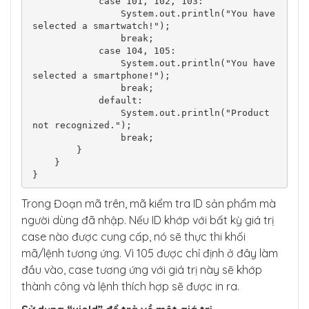
            case 101, 102, 103:

                System.out.println("You have 
selected a smartwatch!");

                break;

            case 104, 105:

                System.out.println("You have 
selected a smartphone!");

                break;

            default:

                System.out.println("Product 
not recognized.");

                break;

        }

    }

Trong Đoạn mã trên, mã kiểm tra ID sản phẩm mà
người dùng đã nhập. Nếu ID khớp với bất kỳ giá trị
case nào được cung cấp, nó sẽ thực thi khối
mã/lệnh tương ứng. Vì 105 được chỉ định ở đây làm
đầu vào, case tương ứng với giá trị này sẽ khớp
thành công và lệnh thích hợp sẽ được in ra.