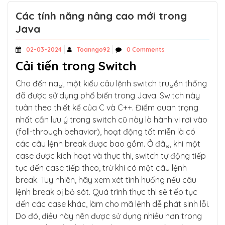
Các tính năng nâng cao mới trong
Java
02-03-2024
Toanngo92
0 Comments
Cải tiến trong Switch
Cho đến nay, một kiểu câu lệnh switch truyền thống
đã được sử dụng phổ biến trong Java. Switch này
tuân theo thiết kế của C và C++. Điểm quan trọng
nhất cần lưu ý trong switch cũ này là hành vi rơi vào
(fall-through behavior), hoạt động tốt miễn là có
các câu lệnh break được bao gồm. Ở đây, khi một
case được kích hoạt và thực thi, switch tự động tiếp
tục đến case tiếp theo, trừ khi có một câu lệnh
break. Tuy nhiên, hãy xem xét tình huống nếu câu
lệnh break bị bỏ sót. Quá trình thực thi sẽ tiếp tục
đến các case khác, làm cho mã lệnh dễ phát sinh lỗi.
Do đó, điều này nên được sử dụng nhiều hơn trong