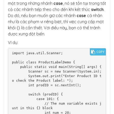
một trong những nhánh
case
, nó sẽ tồn tại trong tất
cả các nhánh tiếp theo cho đến khi kết thúc
switch
.
Do đó, nếu bạn muốn giữ các nhánh
case
cá nhân
như là các phạm vi riêng biệt, thì việc cung cấp một
khối {} là cần thiết. Với điều này, bạn có thể tránh
được xung đột biến.
Ví dụ:
COPY
import java.util.Scanner;

public class ProductLabelDemo {

    public static void main(String[] args) {

        Scanner sc = new Scanner(System.in);

        System.out.print("Enter Product ID t
o check the Product label: ");

        int prodID = sc.nextInt();

        switch (prodID) {

            case 101: {

                // The num variable exists j
ust in this {} block

                int num = 20;
