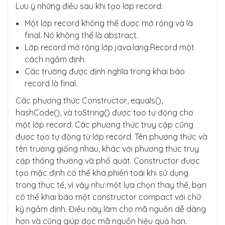
Lưu ý những điều sau khi tạo lớp record:
Một lớp record không thể được mở rộng và là
final. Nó không thể là abstract.
Lớp record mở rộng lớp java.lang.Record một
cách ngầm định.
Các trường được định nghĩa trong khai báo
record là final.
Các phương thức Constructor, equals(),
hashCode(), và toString() được tạo tự động cho
một lớp record. Các phương thức truy cập cũng
được tạo tự động từ lớp record. Tên phương thức và
tên trường giống nhau, khác với phương thức truy
cập thông thường và phổ quát. Constructor được
tạo mặc định có thể khá phiền toái khi sử dụng
trong thực tế, vì vậy như một lựa chọn thay thế, bạn
có thể khai báo một constructor compact với chữ
ký ngầm định. Điều này làm cho mã nguồn dễ dàng
hơn và cũng giúp đọc mã nguồn hiệu quả hơn.