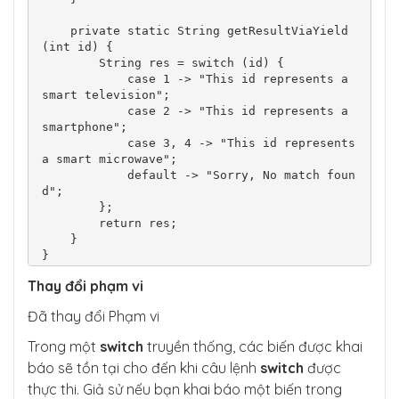
    private static String getResultViaYield
(int id) {

        String res = switch (id) {

            case 1 -> "This id represents a 
smart television";

            case 2 -> "This id represents a 
smartphone";

            case 3, 4 -> "This id represents 
a smart microwave";

            default -> "Sorry, No match foun
d";

        };

        return res;

    }

Thay đổi phạm vi
Đã thay đổi Phạm vi
Trong một
switch
truyền thống, các biến được khai
báo sẽ tồn tại cho đến khi câu lệnh
switch
được
thực thi. Giả sử nếu bạn khai báo một biến trong