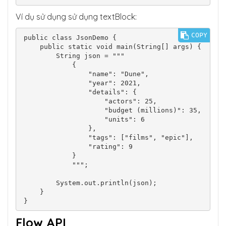
Ví dụ sử dụng sử dụng textBlock:
COPY
public class JsonDemo {

    public static void main(String[] args) {

        String json = """

            {

                "name": "Dune",

                "year": 2021,

                "details": {

                    "actors": 25,

                    "budget (millions)": 35,

                    "units": 6

                },

                "tags": ["films", "epic"],

                "rating": 9

            }

            """;

        System.out.println(json);

    }

Flow API