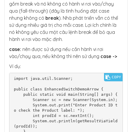
gồm break và nó không có hành vi rơi vào/chạy
qua (fall-through) (đây là tình huống đặt case
nhưng không có
break
). Nhà phát triển vẫn có thể
sử dụng nhiều giá trị cho mỗi case. Lợi ích chính là
nó không yêu cầu một câu lệnh break để bỏ qua
hành vi rơi vào mặc định.
case:
nên được sử dụng nếu cần hành vi rơi
vào/chạy qua, nếu không thì nên sử dụng
case ->
Ví dụ:
COPY
import java.util.Scanner;

public class EnhancedSwitchDemoArrow {

    public static void main(String[] args) {

        Scanner sc = new Scanner(System.in);

        System.out.print("Enter Product ID t
o check the Product label: ");

        int prodId = sc.nextInt();

        System.out.println(getResultViaYield
(prodId));

    }
