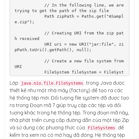
            // In the following line, we are 
trying to get the path of the zip file

            Path zipPath = Paths.get("ASampl
e.zip");

            // Creating URI from the zip pat
h received

            URI uri = new URI("jar:file", zi
pPath.toUri().getPath(), null);

            // Create a new file system from 
URI

            FileSystem fileSystem = FileSyst
ems.newFileSystem(uri, env);

Lớp
trong Java được
java.nio.file.FileSystems
            // Display a message to inform t
thiết kế như một nhà máy (factory) để tạo ra các
he user

hệ thống tệp mới. Đối tượng file system đã được tạo
            System.out.println("Hurray, you 
ra trong Đoạn mã 7 giúp truy cập các tệp và đối
have created File System successfully.");

tượng khác trong hệ thống tệp. Trong đoạn mã này,
            // Here, we check if the file sy
nhà phát triển cung cấp đường dẫn của một tệp Zip
stem is open or not using isOpen() method

và sử dụng các phương thức của
để
FileSystems
            if (fileSystem.isOpen()) {

                System.out.println("It seems 
kiểm tra xem nó có mở hay đã đóng. Hệ thống tệp