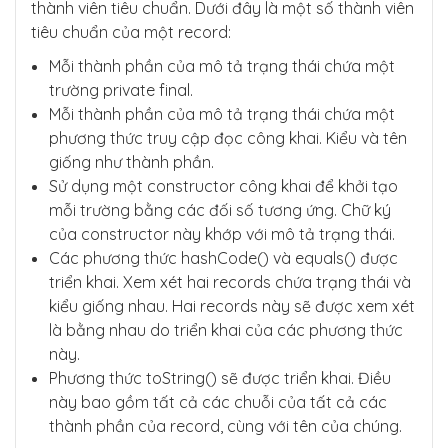
thành viên tiêu chuẩn. Dưới đây là một số thành viên
tiêu chuẩn của một record:
Mỗi thành phần của mô tả trạng thái chứa một
trường private final.
Mỗi thành phần của mô tả trạng thái chứa một
phương thức truy cập đọc công khai. Kiểu và tên
giống như thành phần.
Sử dụng một constructor công khai để khởi tạo
mỗi trường bằng các đối số tương ứng. Chữ ký
của constructor này khớp với mô tả trạng thái.
Các phương thức hashCode() và equals() được
triển khai. Xem xét hai records chứa trạng thái và
kiểu giống nhau. Hai records này sẽ được xem xét
là bằng nhau do triển khai của các phương thức
này.
Phương thức toString() sẽ được triển khai. Điều
này bao gồm tất cả các chuỗi của tất cả các
thành phần của record, cùng với tên của chúng.