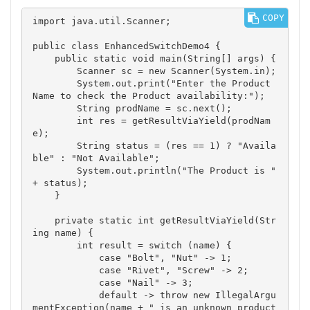
COPY
import java.util.Scanner;

public class EnhancedSwitchDemo4 {

    public static void main(String[] args) {

        Scanner sc = new Scanner(System.in);

        System.out.print("Enter the Product 
Name to check the Product availability:");

        String prodName = sc.next();

        int res = getResultViaYield(prodNam
e);

        String status = (res == 1) ? "Availa
ble" : "Not Available";

        System.out.println("The Product is " 
+ status);

    }

    private static int getResultViaYield(Str
ing name) {

        int result = switch (name) {

            case "Bolt", "Nut" -> 1;

            case "Rivet", "Screw" -> 2;

            case "Nail" -> 3;

            default -> throw new IllegalArgu
mentException(name + " is an unknown product 