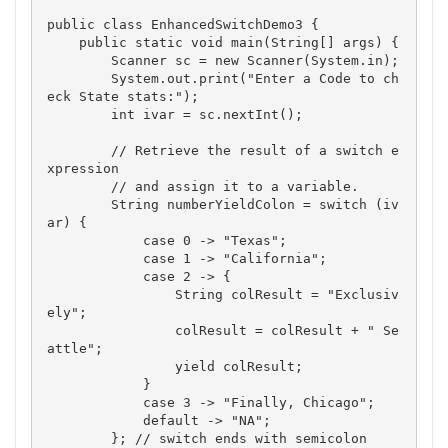
public class EnhancedSwitchDemo3 {

    public static void main(String[] args) {

        Scanner sc = new Scanner(System.in);

        System.out.print("Enter a Code to ch
eck State stats:");

        int ivar = sc.nextInt();

        // Retrieve the result of a switch e
xpression

        // and assign it to a variable.

        String numberYieldColon = switch (iv
ar) {

            case 0 -> "Texas";

            case 1 -> "California";

            case 2 -> {

                String colResult = "Exclusiv
ely";

                colResult = colResult + " Se
attle";

                yield colResult;

            }

            case 3 -> "Finally, Chicago";

            default -> "NA";

        }; // switch ends with semicolon
