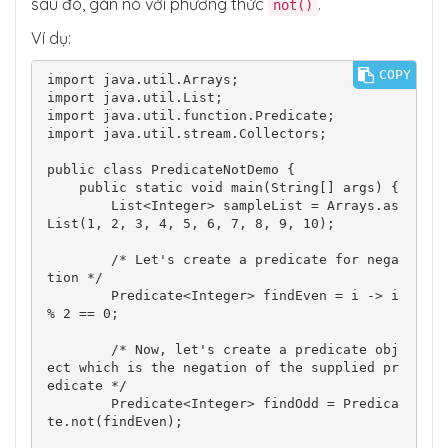
sau đó, gán nó với phương thức
.
not()
Ví dụ:
COPY
import java.util.Arrays;

import java.util.List;

import java.util.function.Predicate;

import java.util.stream.Collectors;

public class PredicateNotDemo {

    public static void main(String[] args) {

        List<Integer> sampleList = Arrays.as
List(1, 2, 3, 4, 5, 6, 7, 8, 9, 10);

        /* Let's create a predicate for nega
tion */

        Predicate<Integer> findEven = i -> i 
% 2 == 0;

        /* Now, let's create a predicate obj
ect which is the negation of the supplied pr
edicate */

        Predicate<Integer> findOdd = Predica
te.not(findEven);
