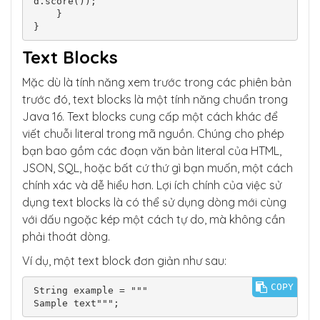
d.score());

    }

}
Text Blocks
Mặc dù là tính năng xem trước trong các phiên bản
trước đó, text blocks là một tính năng chuẩn trong
Java 16. Text blocks cung cấp một cách khác để
viết chuỗi literal trong mã nguồn. Chúng cho phép
bạn bao gồm các đoạn văn bản literal của HTML,
JSON, SQL, hoặc bất cứ thứ gì bạn muốn, một cách
chính xác và dễ hiểu hơn. Lợi ích chính của việc sử
dụng text blocks là có thể sử dụng dòng mới cùng
với dấu ngoặc kép một cách tự do, mà không cần
phải thoát dòng.
Ví dụ, một text block đơn giản như sau:
COPY
String example = """

Sample text""";