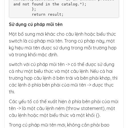
and not found in the catalog.");

        };

        return result;

    }

Sử dụng cú pháp mũi
tên
}
Một bổ sung mới khác cho câu lệnh hoặc biểu thức
switch là cú pháp mũi tên. Trong cú pháp này, một
ký hiệu mũi tên được sử dụng trong mỗi trường hợp
và trong khối mặc định.
switch với cú pháp mũi tên -> có thể được sử dụng
cả như một biểu thức và một câu lệnh. Nếu cả hai
trường hợp câu lệnh ở bên trái và bên phải khớp, thì
các lệnh ở phía bên phải của mũi tên -> được thực
thi.
Các yếu tố có thể xuất hiện ở phía bên phải của mũi
tên -> là một câu lệnh ném (throw statement), một
câu lệnh hoặc một biểu thức và một khối {}.
Trong cú pháp mũi tên mới, không cần phải bao