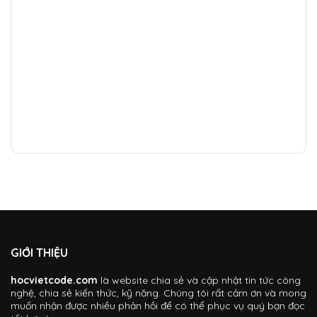
GIỚI THIỆU
hocvietcode.com
là website chia sẻ và cập nhật tin tức công
nghệ, chia sẻ kiến thức, kỹ năng. Chúng tôi rất cảm ơn và mong
muốn nhận được nhiều phản hồi để có thể phục vụ quý bạn đọc