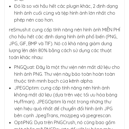
Đó là so với hầu hết các plugin khác, 2 định dạng
hình ảnh cuối cùng và tệp hình ảnh lớn nhất cho
phép nén cao hơn.
reSmush.it cung cấp tính năng nén hình ảnh MIỄN PHÍ
cho hầu hết các định dạng hình ảnh phổ biến (PNG,
JPG, GIF, BMP và TIF). Nó có khả năng giảm dung
lượng lên đến 80% bằng cách sử dụng các thuật
toán khác nhau:
PNGQuat: Đây là một thư viện nén mất dữ liệu cho
hình ảnh PNG. Thư viện này bảo toàn hoàn toàn
thuộc tính minh bạch của kênh alpha.
JPEGOptim: cung cấp tính năng nén hình ảnh
không mất dữ liệu (dựa trên việc tối ưu hóa bảng
Huffman). JPEGOptim là một trong những thư
viện hiệu quả nhất để chuyển đổi hình ảnh JPG
bên cạnh JpegTrans, mozjpeg và jpegrescan.
OptiPNG: Dựa trên PNGCrush, nó cũng bao gồm