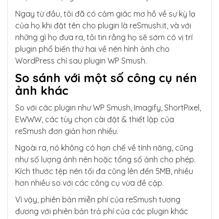
Ngay từ đầu, tôi đã có cảm giác mơ hồ về sự kỳ lạ
của họ khi đặt tên cho plugin là reSmush.it, và với
những gì họ đưa ra, tôi tin rằng họ sẽ sớm có vị trí
plugin phổ biến thứ hai về nén hình ảnh cho
WordPress chỉ sau plugin WP Smush.
So sánh với một số công cụ nén
ảnh khác
So với các plugin như WP Smush, Imagify, ShortPixel,
EWWW, các tùy chọn cài đặt & thiết lập của
reSmush đơn giản hơn nhiều.
Ngoài ra, nó không có hạn chế về tính năng, cũng
như số lượng ảnh nén hoặc tổng số ảnh cho phép.
Kích thước tệp nén tối đa cũng lên đến 5MB, nhiều
hơn nhiều so với các công cụ vừa đề cập.
Vì vậy, phiên bản miễn phí của reSmush tương
đương với phiên bản trả phí của các plugin khác