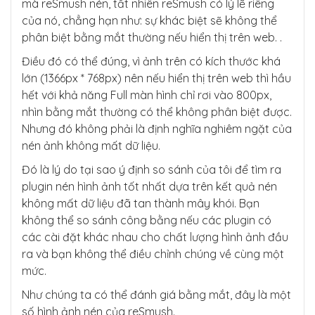
mà reSmush nén, tất nhiên reSmush có lý lẽ riêng
của nó, chẳng hạn như: sự khác biệt sẽ không thể
phân biệt bằng mắt thường nếu hiển thị trên web. .
Điều đó có thể đúng, vì ảnh trên có kích thước khá
lớn (1366px * 768px) nên nếu hiển thị trên web thì hầu
hết với khả năng Full màn hình chỉ rơi vào 800px,
nhìn bằng mắt thường có thể không phân biệt được.
Nhưng đó không phải là định nghĩa nghiêm ngặt của
nén ảnh không mất dữ liệu.
Đó là lý do tại sao ý định so sánh của tôi để tìm ra
plugin nén hình ảnh tốt nhất dựa trên kết quả nén
không mất dữ liệu đã tan thành mây khói. Bạn
không thể so sánh công bằng nếu các plugin có
các cài đặt khác nhau cho chất lượng hình ảnh đầu
ra và bạn không thể điều chỉnh chúng về cùng một
mức.
Như chúng ta có thể đánh giá bằng mắt, đây là một
số hình ảnh nén của reSmush.