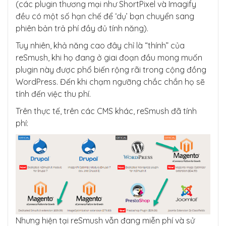
(các plugin thương mại như ShortPixel và Imagify
đều có một số hạn chế để ‘dụ’ bạn chuyển sang
phiên bản trả phí đầy đủ tính năng).
Tuy nhiên, khả năng cao đây chỉ là “thính” của
reSmush, khi họ đang ở giai đoạn đầu mong muốn
plugin này được phổ biến rộng rãi trong cộng đồng
WordPress. Đến khi chạm ngưỡng chắc chắn họ sẽ
tính đến việc thu phí.
Trên thực tế, trên các CMS khác, reSmush đã tính
phí:
Nhưng hiện tại reSmush vẫn đang miễn phí và sử