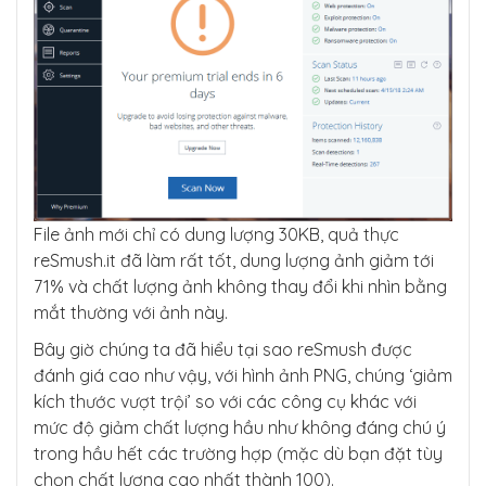
File ảnh mới chỉ có dung lượng 30KB, quả thực
reSmush.it đã làm rất tốt, dung lượng ảnh giảm tới
71% và chất lượng ảnh không thay đổi khi nhìn bằng
mắt thường với ảnh này.
Bây giờ chúng ta đã hiểu tại sao reSmush được
đánh giá cao như vậy, với hình ảnh PNG, chúng ‘giảm
kích thước vượt trội’ so với các công cụ khác với
mức độ giảm chất lượng hầu như không đáng chú ý
trong hầu hết các trường hợp (mặc dù bạn đặt tùy
chọn chất lượng cao nhất thành 100).