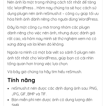
Nén ảnh là một trong những cách tốt nhất để tăng
tốc WordPress .. Hôm nay chúng ta sẽ học cách sử
dụng plugin nén ảnh reSmush.it – ​​công cụ giúp tối ưu
hóa hình ảnh dành riêng cho người dùng WordPress.
Đây là một công cụ mới trong nhóm các plugin
dành riêng cho việc nén ảnh, nhưng được đánh giá
rất cao, và hôm nay mình sẽ thử nghiệm xem nó có
xứng đáng với lời khen đó không.
Ngoài ra mình có một bài viết so sánh 5 plugin nén
ảnh tốt nhất cho WordPress, giúp bạn có cái nhìn
tổng quan hơn trong việc lựa chọn.
Và bây giờ chúng ta hãy tìm hiểu reSmush.
Tính năng
reSmush.it nén được các định dạng ảnh sau: PNG,
JPG, GIF, BMP và TIF.
Bản miễn phí nén được ảnh có dung lượng đến
5MB.