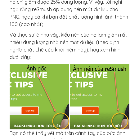
nó chỉ giảm được 25% dung lượng. Vì vậy, tôi nghi
ngờ rằng reSmush áp dụng nén mất dữ liệu cho
PNG, ngay cả khi bạn đặt chất lượng hình ảnh thành
100 (cao nhất).
Và thực sự là như vậy, kiểu nén của họ làm giảm rất
nhiều dung lượng nhờ nén mất dữ liệu (theo định
nghĩa chặt chẽ của khái niệm này), hãy xem hình
dưới đây:
Bạn có thể thấy vết mờ trên cánh tay của bức ảnh