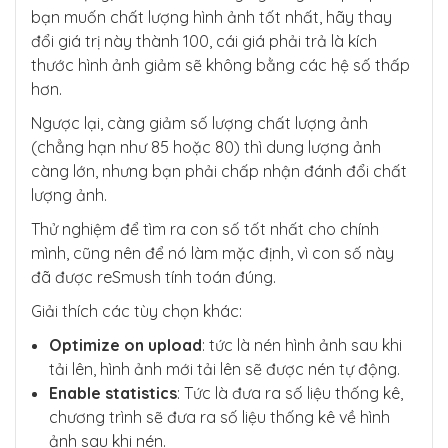
bạn muốn chất lượng hình ảnh tốt nhất, hãy thay
đổi giá trị này thành 100, cái giá phải trả là kích
thước hình ảnh giảm sẽ không bằng các hệ số thấp
hơn.
Ngược lại, càng giảm số lượng chất lượng ảnh
(chẳng hạn như 85 hoặc 80) thì dung lượng ảnh
càng lớn, nhưng bạn phải chấp nhận đánh đổi chất
lượng ảnh.
Thử nghiệm để tìm ra con số tốt nhất cho chính
mình, cũng nên để nó làm mặc định, vì con số này
đã được reSmush tính toán đúng.
Giải thích các tùy chọn khác:
Optimize on upload
: tức là nén hình ảnh sau khi
tải lên, hình ảnh mới tải lên sẽ được nén tự động.
Enable statistics
: Tức là đưa ra số liệu thống kê,
chương trình sẽ đưa ra số liệu thống kê về hình
ảnh sau khi nén.